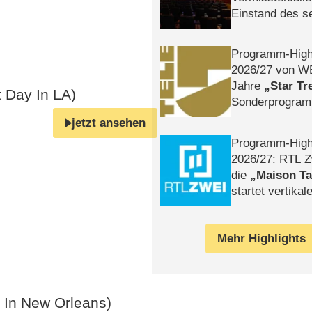
Einstand des 
Tatort: Münc
Duos
Programm-High
2026/​27 von W
Jahre
Star Tr
t Day In LA)
Sonderprogra
Die Helgolän
jetzt ansehen
Programm-High
2026/​27: RTL Z
die
Maison T
startet vertika
– Tag & Nacht
Mehr Highlights
h In New Orleans)