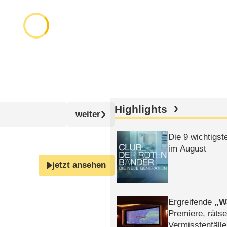
Highlights
Die 9 wichtigst
im August
jetzt ansehen
Ergreifende
W
Premiere, rätse
Vermisstenfälle