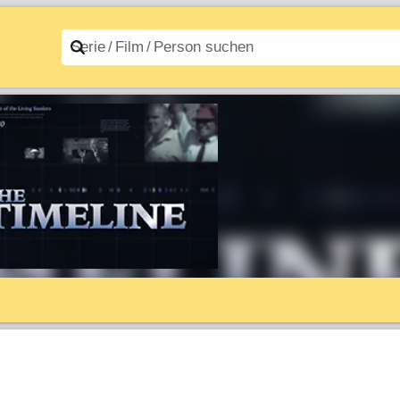
n A–Z
Filme A–Z