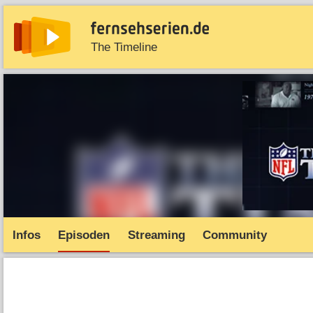
The Timeline
News
Entdecken
Streaming
TV-Starts
Serie
Infos
Episoden
Streaming
Community