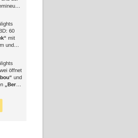
semineuen
hen
-
lights
BD: 60
ek
mit
mm und
der
lights
wei öffnet
abou
und
len
Berlin
-Ableger