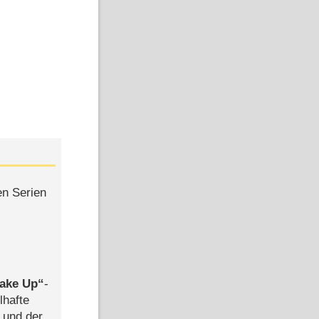
en Serien
ake Up
-
lhafte
 und der