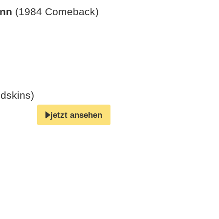
ann
(1984 Comeback)
dskins)
jetzt ansehen