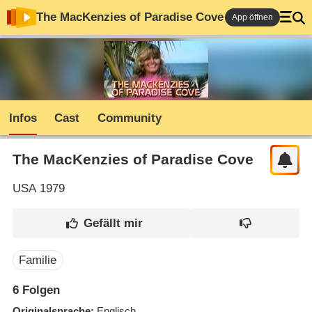
The MacKenzies of Paradise Cove
App öffnen
Infos
Cast
Community
The MacKenzies of Paradise Cove
USA
1979
Familie
6
Folgen
Originalsprache
Englisch