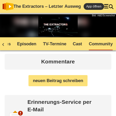
The Extractors – Letzter Ausweg
App öffnen
Bild: A&E/Screenshot
Infos
Episoden
TV-Termine
Cast
Community
Kommentare
neuen Beitrag schreiben
Erinnerungs-Service per
E-Mail