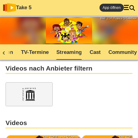
Take 5
App öffnen
Bild: ZDF/France 5/Teletoon
soden
TV-Termine
Streaming
Cast
Community
Videos nach Anbieter filtern
Videos
Bild: ZDF/France 5/Teletoon
Bild: ZDF/Fran