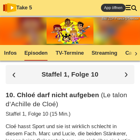
Take 5
App öffnen
Bild: ZDF/France 5/Teletoon
Infos
Episoden
TV-Termine
Streaming
Cast
Staffel 1, Folge 10
10
.
Chloé darf nicht aufgeben
(Le talon
d’Achille de Cloé)
Staffel 1, Folge 10 (15 Min.)
Cloé hasst Sport und sie ist wirklich schlecht in
diesem Fach. Marc und Lucie, die beiden Stänkerer,