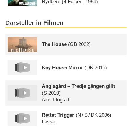
Rydberg
(4 Folgen, 1994)
Darsteller in Filmen
The House
(
GB
2022)
Key House Mirror
(
DK
2015)
Änglagård – Tredje gången gillt
(
S
2010)
Axel Flogfält
Rettet Trigger
(
N
/
S
/
DK
2006)
Lasse