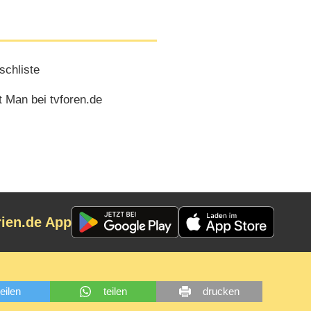
chliste
 Man bei tvforen.de
rien.de App
teilen
teilen
drucken