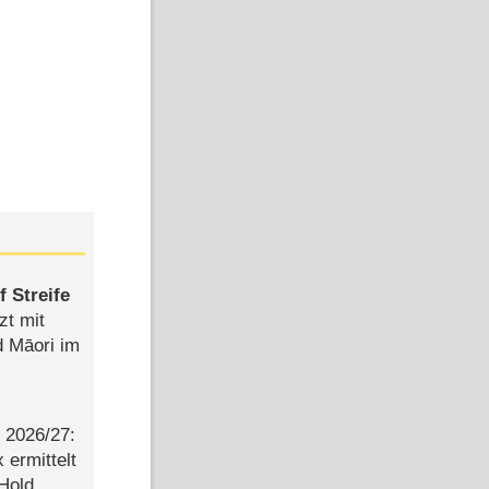
 Streife
zt mit
d Māori im
2026/​27:
ermittelt
 Hold