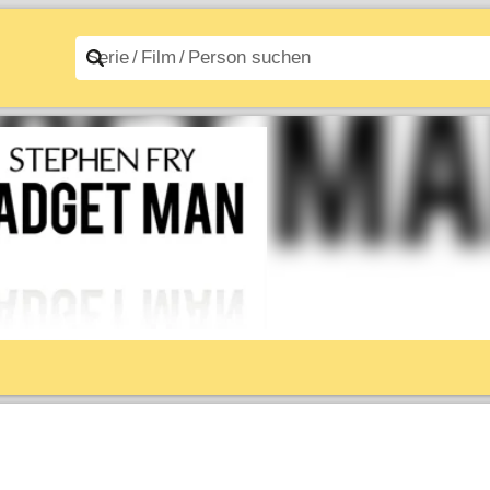
n A–Z
Filme A–Z