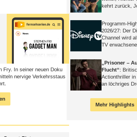
kehrt zurück, 
Klaas machen 
Programm-High
2026/​27: Der D
Channel wird a
TV erwachsene
Prisoner – Au
 Fry. In seiner neuen Doku
Flucht
: Britis
mitteln nervige Verkehrsstaus
Actionthriller i
rt.
an löchriges D
gekettet – Rev
gen
Mehr Highlights