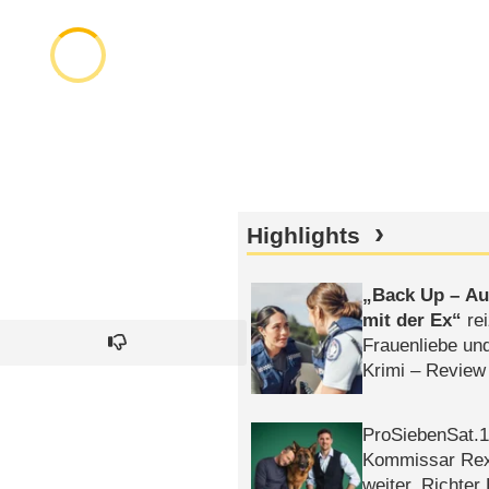
Highlights
Back Up – Auf
mit der Ex
rei
Frauenliebe un
Krimi – Review
ProSiebenSat.1 
Kommissar Rex 
weiter, Richter