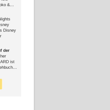
Joko &
Urlaub
lights
isney
ls Disney
r
f der
cher
n ARD ist
rehbuch
iew