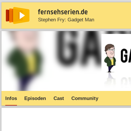
Stephen Fry: Gadget Man
News
Entdecken
Streaming
TV-Starts
Serie
Infos
Episoden
Cast
Community