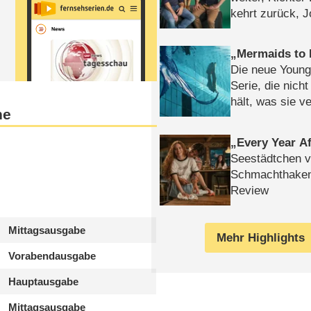
kehrt zurück, 
Klaas machen 
Mermaids to 
Die neue Young
Serie, die nich
hält, was sie ve
ne
Review
Every Year Af
Seestädtchen v
Schmachthake
Review
Mittagsausgabe
Mehr Highlights
Vorabendausgabe
Hauptausgabe
Mittagsausgabe