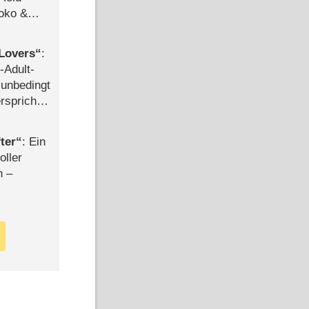
Joko &
Urlaub
Lovers
:
-Adult-
t unbedingt
rspricht –
ter
: Ein
oller
n –