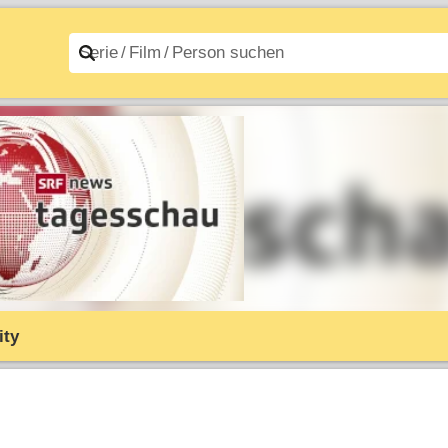
n A–Z
Filme A–Z
ty