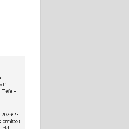
s
rf
:
 Tiefe –
2026/​27:
ermittelt
 Hold