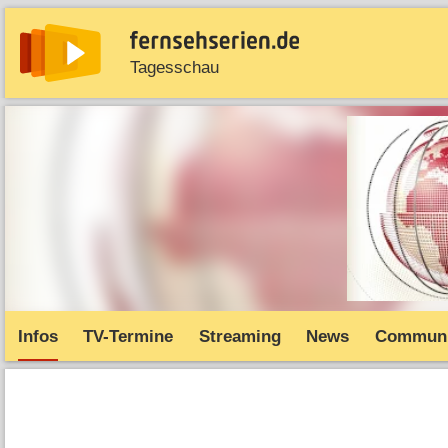
Tagesschau
News
Entdecken
Streaming
TV-Starts
Serie
Infos
TV-Termine
Streaming
News
Communi