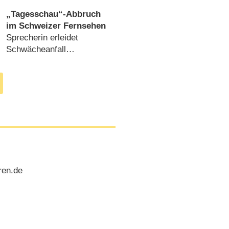
„Tagesschau“-Abbruch
im Schweizer Fernsehen
Sprecherin erleidet
Schwächeanfall
(
26.01.2015
)
ren.de