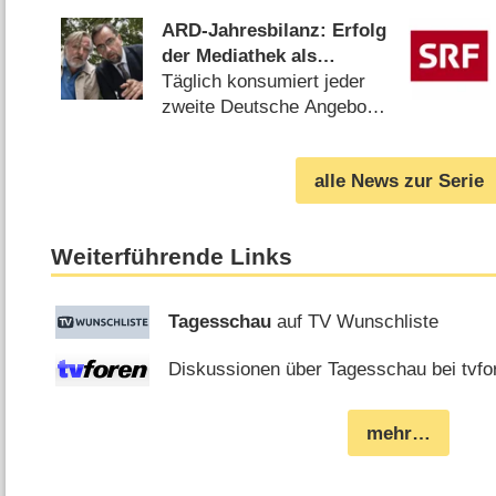
ARD-Jahresbilanz: Erfolg
der Mediathek als
Grundstein für
Täglich konsumiert jeder
Zukunftsstrategie
zweite Deutsche Angebote
der ARD (
29.12.2021
)
alle News zur Serie
Weiterführende Links
Tagesschau
auf TV Wunschliste
Diskussionen über Tagesschau bei tvfo
mehr…