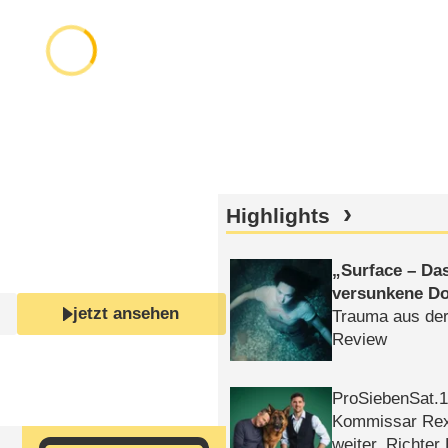
Highlights
Surface – Da
versunkene Do
jetzt ansehen
Trauma aus der
Review
ProSiebenSat.1 
Kommissar Rex 
weiter, Richter