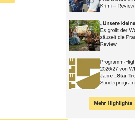
Krimi – Review
Unsere klein
Es grollt der W
säuselt die Prä
Review
Programm-High
2026/​27 von W
Jahre
Star Tr
Sonderprogra
Die Helgolän
Mehr Highlights