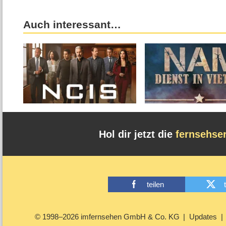
Auch interessant…
Hol dir jetzt die
fernsehse
teilen
© 1998–2026 imfernsehen GmbH & Co. KG
Updates