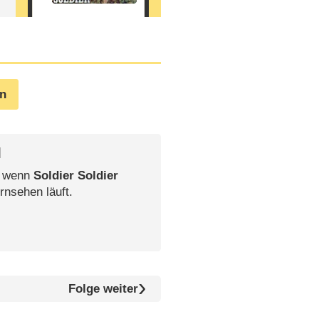
en
l
, wenn
Soldier Soldier
rnsehen läuft.
Folge weiter