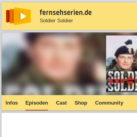
Soldier Soldier
News
Entdecken
Streaming
TV-Starts
Serie
Infos
Episoden
Cast
Shop
Community