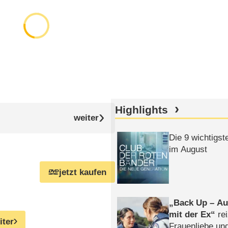
Highlights
Die 9 wichtigst
im August
jetzt kaufen
Back Up – Auf
mit der Ex
rei
iter
Frauenliebe un