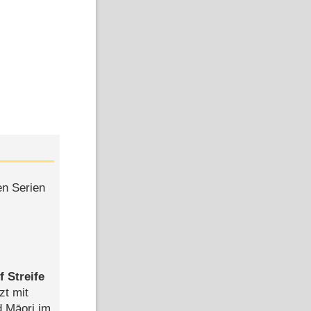
en Serien
 Streife
zt mit
d Māori im