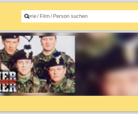
n A–Z
Filme A–Z