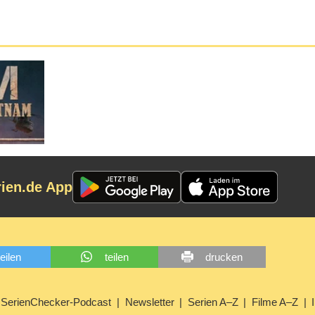
rien.de App
teilen
teilen
drucken
SerienChecker-Podcast
Newsletter
Serien A–Z
Filme A–Z