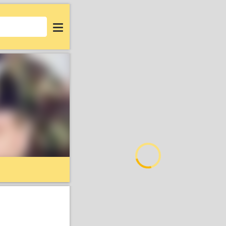
Login