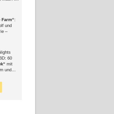
e Farm
:
olf und
rie –
lights
BD: 60
ek
mit
mm und
der