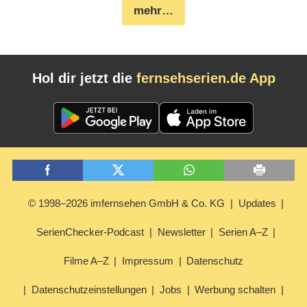
mehr…
Hol dir jetzt die
fernsehserien.de App
© 1998–2026 imfernsehen GmbH & Co. KG
Updates
SerienChecker-Podcast
Newsletter
Serien A–Z
Filme A–Z
Impressum
Datenschutz
Datenschutzeinstellungen
Jobs
Werbung schalten