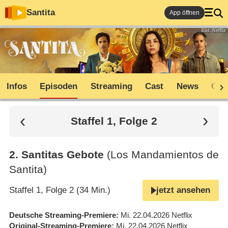
Santita
App öffnen
Bild: Netflix
Infos
Episoden
Streaming
Cast
News
Com
Staffel 1, Folge 2
2
.
Santitas Gebote
(Los Mandamientos de
Santita)
Staffel 1, Folge 2 (34 Min.)
jetzt ansehen
Deutsche Streaming-Premiere
Mi. 22.04.2026
Netflix
Original-Streaming-Premiere
Mi. 22.04.2026
Netflix