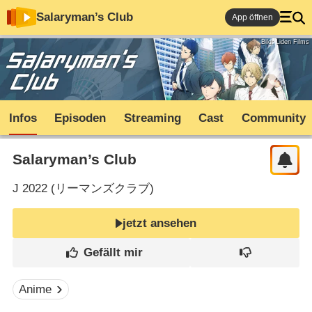
Salaryman’s Club
App öffnen
Bild: Liden Films
Infos
Episoden
Streaming
Cast
Community
Salaryman’s Club
J
2022 (
リーマンズクラブ
)
jetzt ansehen
Anime