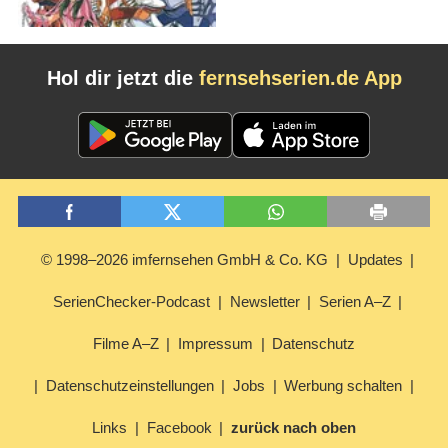
Hol dir jetzt die
fernsehserien.de App
© 1998–2026 imfernsehen GmbH & Co. KG
Updates
SerienChecker-Podcast
Newsletter
Serien A–Z
Filme A–Z
Impressum
Datenschutz
Datenschutzeinstellungen
Jobs
Werbung schalten
Links
Facebook
zurück nach oben