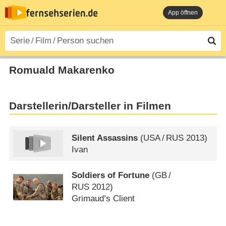
App öffnen
Romuald Makarenko
Darstellerin/Darsteller in Filmen
Silent Assassins
(
USA
/
RUS
2013)
Ivan
Soldiers of Fortune
(
GB
/
RUS
2012)
Grimaud’s Client