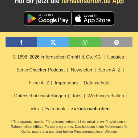
Hol dir jetzt die
fernsehserien.de App
© 1998–2026 imfernsehen GmbH & Co. KG
Updates
SerienChecker-Podcast
Newsletter
Serien A–Z
Filme A–Z
Impressum
Datenschutz
Datenschutzeinstellungen
Jobs
Werbung schalten
Links
Facebook
zurück nach oben
* Transparenzhinweis: Für gekennzeichnete Links erhalten wir Provisionen im
Rahmen eines Affiliate-Partnerprogramms. Das bedeutet keine Mehrkosten für
Käufer, unterstützt uns aber bei der Finanzierung dieser Website.