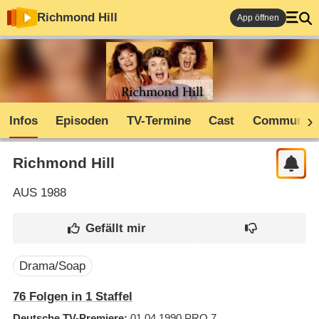
Richmond Hill
App öffnen
Infos
Episoden
TV-Termine
Cast
Community
Richmond Hill
AUS
1988
Drama/Soap
76
Folgen in
1
Staffel
Deutsche TV-Premiere
01.04.1990
PRO 7