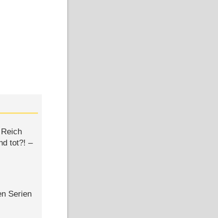
 Reich
d tot?! –
en Serien