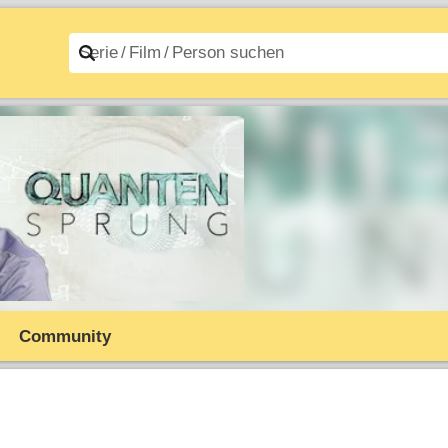
n A–Z
Filme A–Z
Community