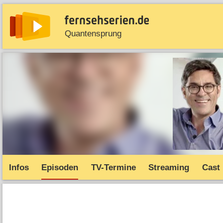
Quantensprung
News
Entdecken
Streaming
TV-Starts
Serie
Infos
Episoden
TV-Termine
Streaming
Cast