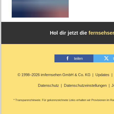
Hol dir jetzt die
fernsehse
teilen
© 1998–2026 imfernsehen GmbH & Co. KG
Updates
Datenschutz
Datenschutzeinstellungen
J
* Transparenzhinweis: Für gekennzeichnete Links erhalten wir Provisionen im Rah