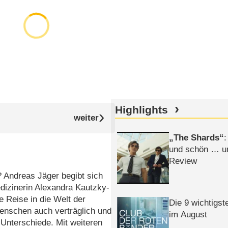
Highlights
The Shards
:
und schön … un
Review
? Andreas Jäger begibt sich
dizinerin Alexandra Kautzky-
e Reise in die Welt der
Die 9 wichtigst
Menschen auch verträglich und
im August
 Unterschiede. Mit weiteren