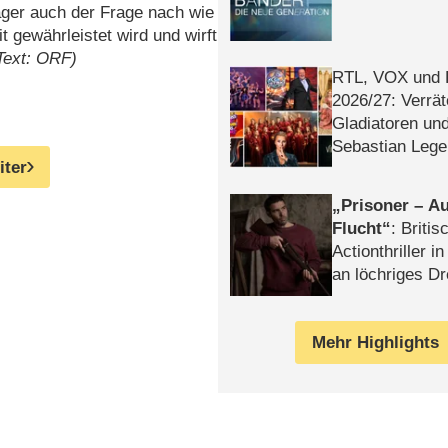
ger auch der Frage nach wie
 gewährleistet wird und wirft
Text: ORF)
RTL, VOX und
2026/​27: Verrät
Gladiatoren un
Sebastian Lege
iter
Prisoner – Au
Flucht
: Britis
Actionthriller i
an löchriges D
gekettet – Rev
Mehr Highlights