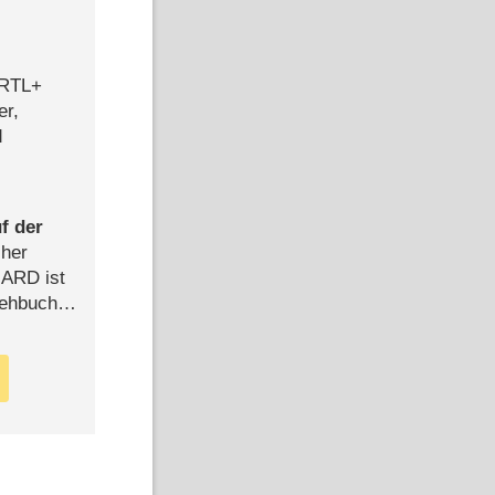
 RTL+
er,
d
f der
cher
n ARD ist
rehbuch
iew