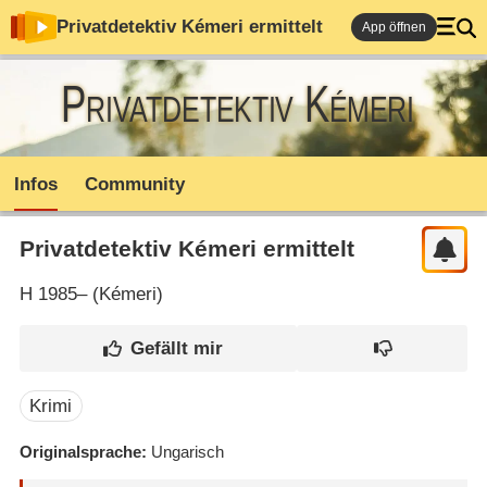
Privatdetektiv Kémeri ermittelt
App öffnen
Privatdetektiv Kémeri
ermittelt
Infos
Community
Privatdetektiv Kémeri ermittelt
H
1985– (
Kémeri
)
Krimi
Originalsprache
Ungarisch