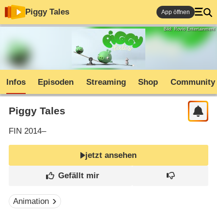
Piggy Tales
App öffnen
Bild: Rovio Entertainment
Infos
Episoden
Streaming
Shop
Community
Piggy Tales
FIN
2014–
jetzt ansehen
Animation