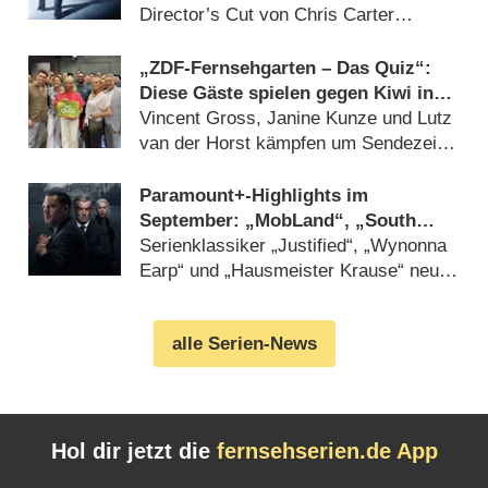
Director’s Cut von Chris Carter
(07.08.2026)
„ZDF-Fernsehgarten – Das Quiz“:
Diese Gäste spielen gegen Kiwi in
der Sonderfolge am 9. August 2026
Vincent Gross, Janine Kunze und Lutz
van der Horst kämpfen um Sendezeit
(07.08.2026)
Paramount+-Highlights im
September: „MobLand“, „South
Park“, „FBI“, „DOC“ und
Serienklassiker „Justified“, „Wynonna
„Farscape“
Earp“ und „Hausmeister Krause“ neu
beim Streamingdienst (07.08.2026)
alle Serien-News
Hol dir jetzt die
fernsehserien.de App