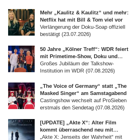
Mehr „Kaulitz & Kaulitz“ und mehr:
Netflix hat mit Bill & Tom viel vor
Verlängerung der Doku-Soap offiziell
bestätigt (23.07.2026)
50 Jahre „Kölner Treff“: WDR feiert
mit Primetime-Show, Doku und
Rückblicken
Großes Jubiläum der Talkshow-
Institution im WDR (07.08.2026)
„The Voice of Germany“ statt „The
Masked Singer“ am Samstagabend
Castingshow wechselt auf ProSieben
erstmals den Sendetag (07.08.2026)
[UPDATE] „Akte X“: Alter Film
kommt überraschend neu mit
deutlich mehr Horror
„Akte X: Jenseits der Wahrheit“ mit