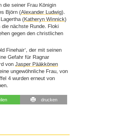
 die seiner Frau Königin
es Björn (
Alexander Ludwig
).
Lagertha (
Katheryn Winnick
)
n die nächste Runde. Floki
ehen gegen den christlichen
ld Finehair‘, der mit seinen
ine Gefahr für Ragnar
ird von
Jasper Pääkkönen
 eine ungewöhnliche Frau, von
ffel 4 wurden erneut von
ben.
eilen
drucken