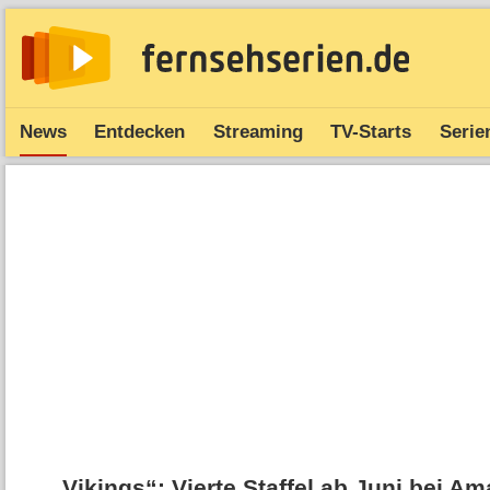
News
Entdecken
Streaming
TV-Starts
Serie
„Vikings“: Vierte Staffel ab Juni bei A