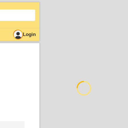
Login