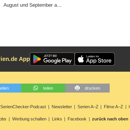
Liebe“
August und September am
Start (05.08.2026)
rien.de App
teilen
teilen
drucken
SerienChecker-Podcast
Newsletter
Serien A–Z
Filme A–Z
obs
Werbung schalten
Links
Facebook
zurück nach oben