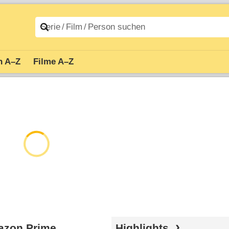
n A–Z
Filme A–Z
mazon Prime
Highlights