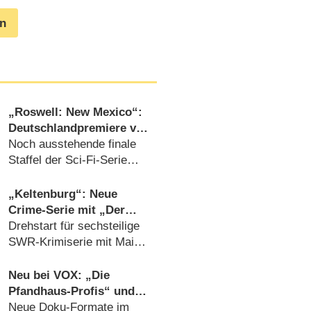
en
„Roswell: New Mexico“:
Deutschlandpremiere von
Staffel 4 wird tief in der
Noch ausstehende finale
Nacht versteckt
Staffel der Sci-Fi-Serie
wird endlich gezeigt
(05.08.2026)
„Keltenburg“: Neue
Crime-Serie mit „Der
Pass“-Star Julia Jentsch
Drehstart für sechsteilige
in Arbeit
SWR-Krimiserie mit Mai
Duong Kieu („In aller
Freundschaft“)
Neu bei VOX: „Die
(05.08.2026)
Pfandhaus-Profis“ und
„Auswanderer sucht
Neue Doku-Formate im