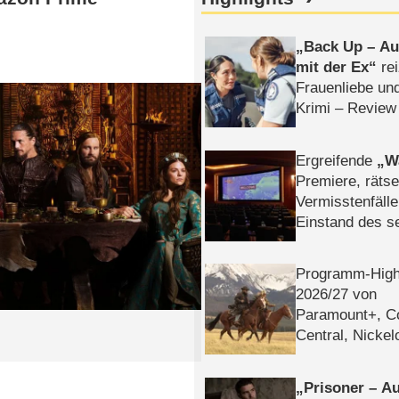
Back Up – Auf
mit der Ex
rei
Frauenliebe un
Krimi – Review
Ergreifende
W
Premiere, rätse
Vermisstenfälle
Einstand des 
Tatort: Münc
Duos
Programm-High
2026/​27 von
Paramount+, 
Central, Nicke
WELT
Prisoner – Au