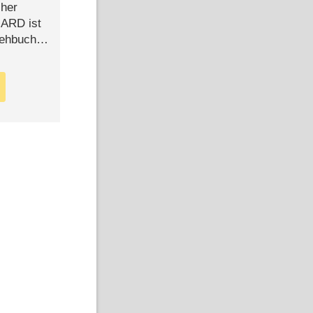
cher
n ARD ist
rehbuch
iew