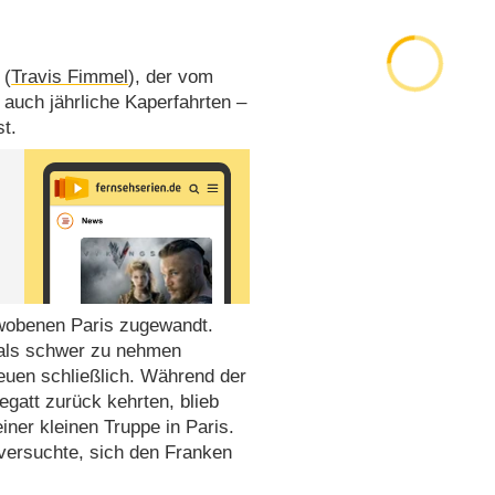
 (
Travis Fimmel
), der vom
 auch jährliche Kaperfahrten –
t.
mwobenen Paris zugewandt.
h als schwer zu nehmen
euen schließlich. Während der
gatt zurück kehrten, blieb
einer kleinen Truppe in Paris.
versuchte, sich den Franken