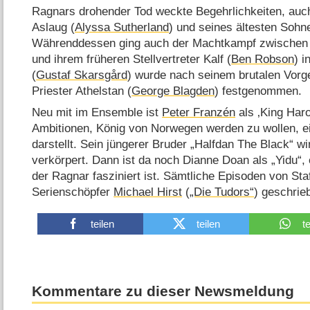
Ragnars drohender Tod weckte Begehrlichkeiten, auch
Aslaug (
Alyssa Sutherland
) und seines ältesten Sohn
Währenddessen ging auch der Machtkampf zwischen 
und ihrem früheren Stellvertreter Kalf (
Ben Robson
) i
(
Gustaf Skarsgård
) wurde nach seinem brutalen Vorg
Priester Athelstan (
George Blagden
) festgenommen.
Neu mit im Ensemble ist
Peter Franzén
als ‚King Haro
Ambitionen, König von Norwegen werden zu wollen, e
darstellt. Sein jüngerer Bruder „Halfdan The Black“ w
verkörpert. Dann ist da noch Dianne Doan als „Yidu“,
der Ragnar fasziniert ist. Sämtliche Episoden von Sta
Serienschöpfer
Michael Hirst
(
„Die Tudors“
) geschrie
teilen
teilen
t
Kommentare zu dieser Newsmeldung