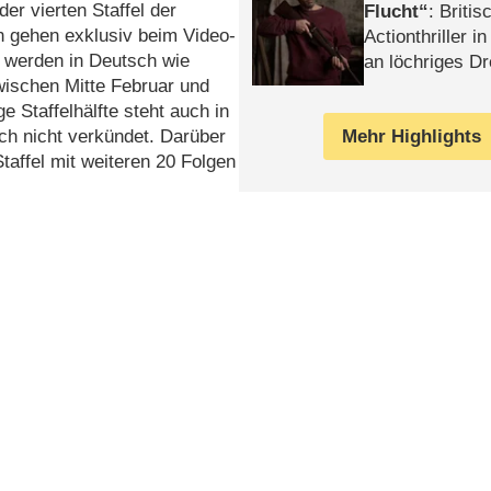
er vierten Staffel der
Flucht
: Britis
 gehen exklusiv beim Video-
Actionthriller i
 werden in Deutsch wie
an löchriges D
wischen Mitte Februar und
gekettet – Rev
ge Staffelhälfte steht auch in
h nicht verkündet. Darüber
Mehr Highlights
Staffel mit weiteren 20 Folgen