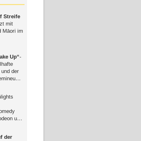
 Streife
zt mit
d Māori im
ake Up
-
lhafte
 und der
semineuen
hen
-
lights
Comedy
lodeon und
f der