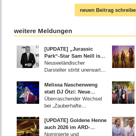
neuen Beitrag schreib
weitere Meldungen
[UPDATE] „Jurassic
Park“-Star Sam Neill ist
tot
Neuseeländischer
Darsteller stirbt unerwartet
im Alter von 78 Jahren
(17.07.2026)
Melissa Naschenweng
statt DJ Ötzi: Neue
Moderatorin für
Überraschender Wechsel
Weihnachtsshow von
bei „Zauberhafte
ORF und BR
Weihnacht im Land der
‚Stillen Nacht‘“
[UPDATE] Goldene Henne
(05.08.2026)
auch 2026 im ARD-
Hauptprogramm
Nominierte und