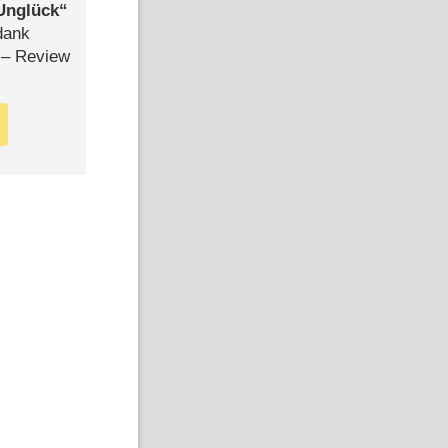
Unglück
dank
– Review