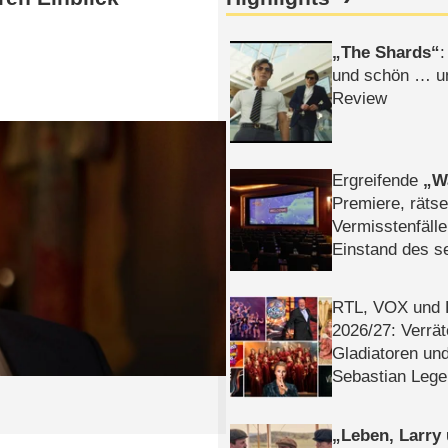
The Shards
:
und schön … un
Review
Ergreifende
W
Premiere, rätse
Vermisstenfälle
Einstand des 
Tatort: Münc
Duos
RTL, VOX und
2026/​27: Verrät
Gladiatoren un
Sebastian Lege
Leben, Larry