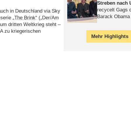
Streben nach 
recycelt Gags 
auch in Deutschland via Sky
Barack Obama 
yserie
„The Brink“
(„Der/​Am
um dritten Weltkrieg steht –
SA zu kriegerischen
Mehr Highlights