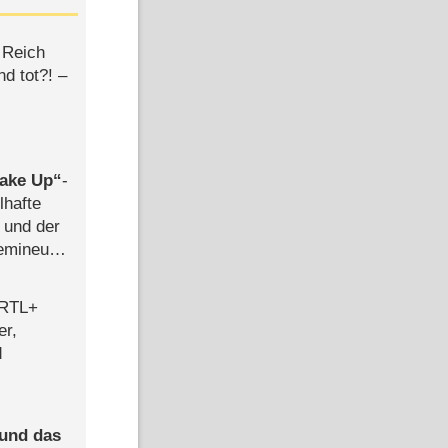
 Reich
d tot?! –
ake Up
-
lhafte
 und der
semineuen
hen
-
 RTL+
er,
d
 und das