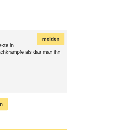
melden
exte in
Lachkrämpfe als das man ihn
en