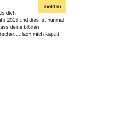
melden
ls dich
ahr 2015 und dies ist nunmal
lass deine blöden
scher.... lach mich kaputt