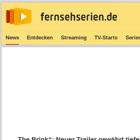
News
Entdecken
Streaming
TV-Starts
Serie
„The Brink“: Neuer Trailer gewährt tiefe