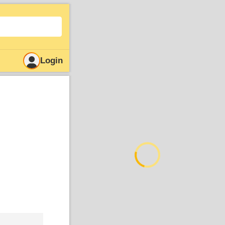
Login