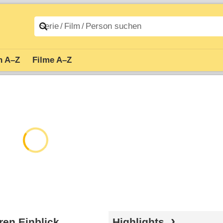
n A–Z
Filme A–Z
ren Einblick
Highlights