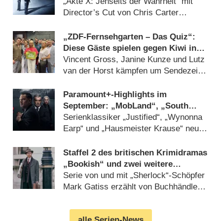
deutlich mehr Horror
„Akte X: Jenseits der Wahrheit“ mit
Director’s Cut von Chris Carter
(07.08.2026)
„ZDF-Fernsehgarten – Das Quiz“:
Diese Gäste spielen gegen Kiwi in
der Sonderfolge am 9. August 2026
Vincent Gross, Janine Kunze und Lutz
van der Horst kämpfen um Sendezeit
(07.08.2026)
Paramount+-Highlights im
September: „MobLand“, „South
Park“, „FBI“, „DOC“ und
Serienklassiker „Justified“, „Wynonna
„Farscape“
Earp“ und „Hausmeister Krause“ neu
beim Streamingdienst (07.08.2026)
Staffel 2 des britischen Krimidramas
„Bookish“ und zwei weitere
Premieren im Oktober bei AXN
Serie von und mit „Sherlock“-Schöpfer
Mark Gatiss erzählt von Buchhändler
mit detektivischer Leidenschaft
(07.08.2026)
alle Serien-News