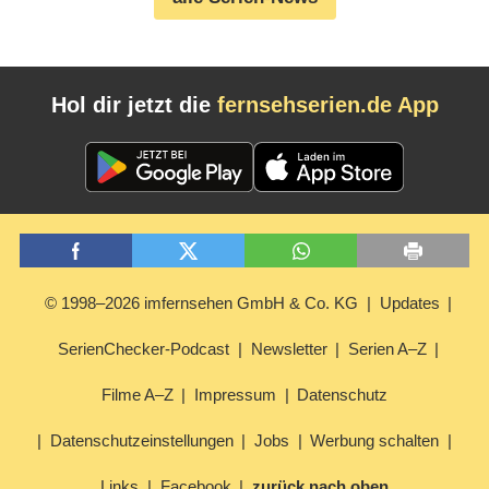
Hol dir jetzt die
fernsehserien.de App
© 1998–2026 imfernsehen GmbH & Co. KG
Updates
SerienChecker-Podcast
Newsletter
Serien A–Z
Filme A–Z
Impressum
Datenschutz
Datenschutzeinstellungen
Jobs
Werbung schalten
Links
Facebook
zurück nach oben