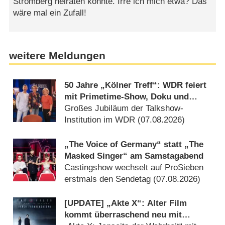
Stromberg heiraten könnte. Irre ich mich etwa? Das
wäre mal ein Zufall!
weitere Meldungen
50 Jahre „Kölner Treff“: WDR feiert
mit Primetime-Show, Doku und
Rückblicken
Großes Jubiläum der Talkshow-
Institution im WDR (07.08.2026)
„The Voice of Germany“ statt „The
Masked Singer“ am Samstagabend
Castingshow wechselt auf ProSieben
erstmals den Sendetag (07.08.2026)
[UPDATE] „Akte X“: Alter Film
kommt überraschend neu mit