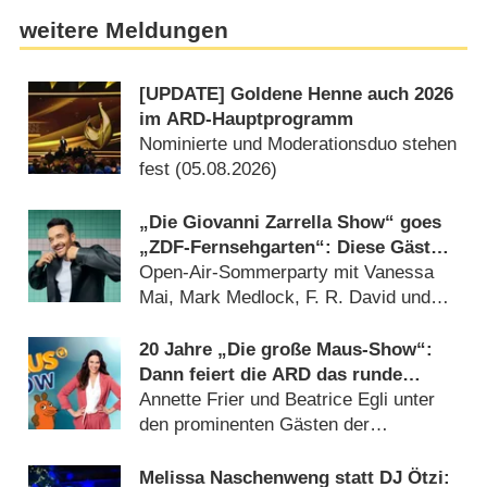
weitere Meldungen
[UPDATE] Goldene Henne auch 2026
im ARD-Hauptprogramm
Nominierte und Moderationsduo stehen
fest (05.08.2026)
„Die Giovanni Zarrella Show“ goes
„ZDF-Fernsehgarten“: Diese Gäste
sind am 29. August 2026 dabei
Open-Air-Sommerparty mit Vanessa
Mai, Mark Medlock, F. R. David und
Sarah Brightman (20.07.2026)
20 Jahre „Die große Maus-Show“:
Dann feiert die ARD das runde
Jubiläum
Annette Frier und Beatrice Egli unter
den prominenten Gästen der
Geburtstagsausgabe (06.08.2026)
Melissa Naschenweng statt DJ Ötzi: