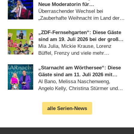
Neue Moderatorin für
Weihnachtsshow von ORF und BR
Überraschender Wechsel bei
„Zauberhafte Weihnacht im Land der
‚Stillen Nacht‘“ (05.08.2026)
„ZDF-Fernsehgarten“: Diese Gäste
sind am 19. Juli 2026 bei der großen
Mallorca-Party dabei
Mia Julia, Mickie Krause, Lorenz
Büffel, Frenzy und viele mehr
(17.07.2026)
„Starnacht am Wörthersee“: Diese
Gäste sind am 11. Juli 2026 mit
dabei
Al Bano, Melissa Naschenweng,
Angelo Kelly, Christina Stürmer und
viele mehr (09.07.2026)
alle Serien-News