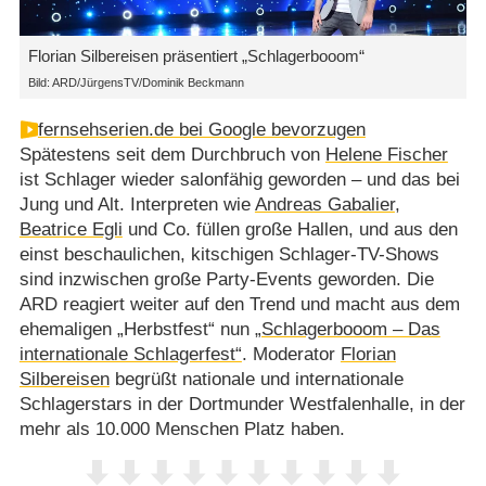
Florian Silbereisen präsentiert „Schlagerbooom“
Bild: ARD/JürgensTV/Dominik Beckmann
fernsehserien.de bei Google bevorzugen
Spätestens seit dem Durchbruch von
Helene Fischer
ist Schlager wieder salonfähig geworden – und das bei
Jung und Alt. Interpreten wie
Andreas Gabalier
,
Beatrice Egli
und Co. füllen große Hallen, und aus den
einst beschaulichen, kitschigen Schlager-TV-Shows
sind inzwischen große Party-Events geworden. Die
ARD reagiert weiter auf den Trend und macht aus dem
ehemaligen „Herbstfest“ nun
„Schlagerbooom – Das
internationale Schlagerfest“
. Moderator
Florian
Silbereisen
begrüßt nationale und internationale
Schlagerstars in der Dortmunder Westfalenhalle, in der
mehr als 10.000 Menschen Platz haben.