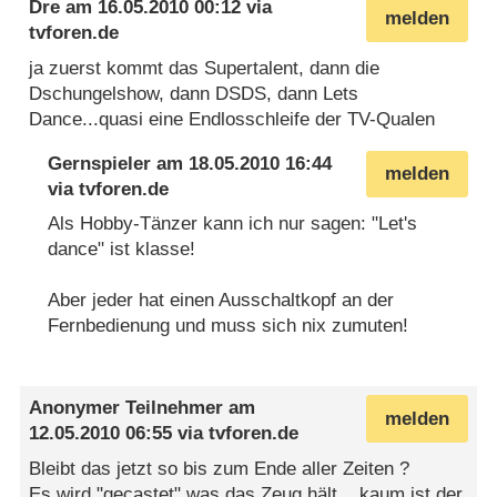
Dre
am
16.05.2010 00:12
via
melden
tvforen.de
ja zuerst kommt das Supertalent, dann die
Dschungelshow, dann DSDS, dann Lets
Dance...quasi eine Endlosschleife der TV-Qualen
Gernspieler
am
18.05.2010 16:44
melden
via
tvforen.de
Als Hobby-Tänzer kann ich nur sagen: "Let's
dance" ist klasse!
Aber jeder hat einen Ausschaltkopf an der
Fernbedienung und muss sich nix zumuten!
Anonymer Teilnehmer
am
melden
12.05.2010 06:55
via
tvforen.de
Bleibt das jetzt so bis zum Ende aller Zeiten ?
Es wird "gecastet" was das Zeug hält....kaum ist der