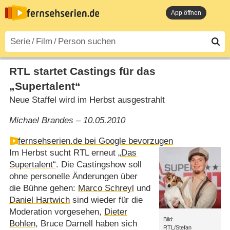
App öffnen
RTL startet Castings für das
„Supertalent“
Neue Staffel wird im Herbst ausgestrahlt
Michael Brandes – 10.05.2010
fernsehserien.de bei Google bevorzugen
Im Herbst sucht RTL erneut
„Das
Supertalent“
. Die Castingshow soll
ohne personelle Änderungen über
die Bühne gehen:
Marco Schreyl
und
Daniel Hartwich
sind wieder für die
Moderation vorgesehen,
Dieter
Bild:
Bohlen
, Bruce Darnell haben sich
RTL/Stefan