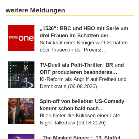
weitere Meldungen
„1536“: BBC und HBO mit Serie um
drei Frauen im Schatten der
Verhaftung von Anne Boleyn
Schicksal einer Königin wirft Schatten
über Frauen in der Provinz
(06.08.2026)
TV-Duell als Polit-Thriller: BR und
ORF produzieren besonderes
Fernseh-Kammerspiel
KI-Reform als Angriff auf Freiheit und
Demokratie (06.08.2026)
Spin-off von beliebter US-Comedy
kommt schon bald nach
Deutschland
Blick hinter die Kulissen einer Late-
Night-Talkshow (06.08.2026)
„The Masked Singer“: 13. Staffel