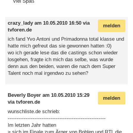
Viel Spaß
crazy_lady
am
10.05.2010 16:50
via
melden
tvforen.de
ich fand Yvo Antoni und Primadonna total klasse und
hatte mich gefreut das sie gewonnen hatten :0)
wo ich gerade lese das die castings schon wieder
losgehen, fragte ich mich das selbe, was wurde
denn aus den beiden, waren die nach dem Super
Talent noch mal irgendwo zu sehen?
Beverly Boyer
am
10.05.2010 15:29
melden
via
tvforen.de
wunschliste.de schrieb:
-------------------------------------------------------
Im letzten Jahr hatten
> sich im Finale zum Ärger von Bohlen und RTL die