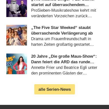
startet auf überraschendem
Sendeplatz und viel früher als
ProSieben-Musikrateshow kehrt mit
zuletzt
veränderten Vorzeichen zurück
(06.08.2026)
„The Five Star Weeked“ staubt
überraschende Verlängerung ab
Drama um Frauenfreundschaft in
harten Zeiten großartig gestartet
(06.08.2026)
20 Jahre „Die große Maus-Show“:
Dann feiert die ARD das runde
Jubiläum
Annette Frier und Beatrice Egli unter
den prominenten Gästen der
Geburtstagsausgabe (06.08.2026)
alle Serien-News