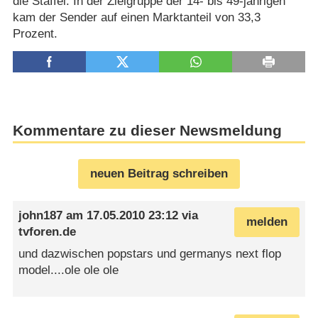
die Staffel. In der Zielgruppe der 14- bis 49-jährigen
kam der Sender auf einen Marktanteil von 33,3
Prozent.
Kommentare zu dieser Newsmeldung
neuen Beitrag schreiben
john187
am
17.05.2010 23:12
via
melden
tvforen.de
und dazwischen popstars und germanys next flop
model....ole ole ole