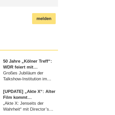
melden
50 Jahre „Kölner Treff“:
WDR feiert mit
Primetime-Show, Doku
Großes Jubiläum der
und Rückblicken
Talkshow-Institution im
WDR (07.08.2026)
[UPDATE] „Akte X“: Alter
Film kommt
überraschend neu mit
„Akte X: Jenseits der
deutlich mehr Horror
Wahrheit“ mit Director’s