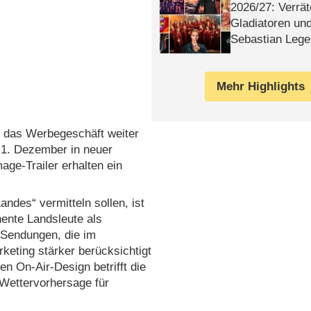
2026/​27: Verrät
Gladiatoren un
Sebastian Lege
Mehr Highlights
t das Werbegeschäft weiter
 1. Dezember in neuer
ge-Trailer erhalten ein
andes“ vermitteln sollen, ist
nente Landsleute als
II-Sendungen, die im
eting stärker berücksichtigt
 On-Air-Design betrifft die
 Wettervorhersage für