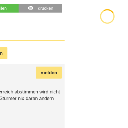
eilen
drucken
en
melden
erreich abstimmen wird nicht
 Stürmer nix daran ändern