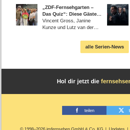
Sendetag (07.08.2026)
„ZDF-Fernsehgarten –
Das Quiz“: Diese Gäste
spielen gegen Kiwi in der
Vincent Gross, Janine
Sonderfolge am 9.
Kunze und Lutz van der
August 2026
Horst kämpfen um
Sendezeit (07.08.2026)
alle Serien-News
Hol dir jetzt die
fernsehse
teilen
© 1998–2026 imfernsehen GmbH & Co. KG
Updates