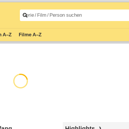
n A–Z
Filme A–Z
rfang
Highlights