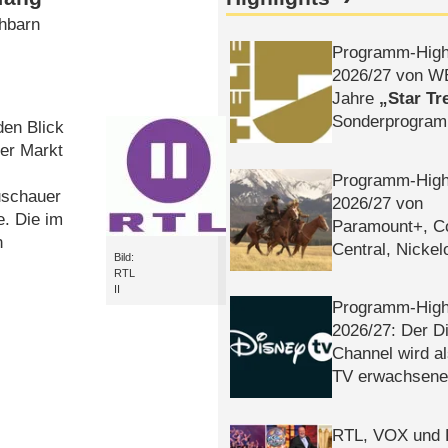
chbarn
Programm-High
2026/​27 von W
Jahre
Star Tr
Sonderprogra
den Blick
Die Helgolän
der Markt
Programm-High
uschauer
2026/​27 von
e. Die im
Paramount+, 
n
Central, Nicke
Bild:
WELT
RTL
II
Programm-High
2026/​27: Der D
Channel wird a
TV erwachsene
RTL, VOX und