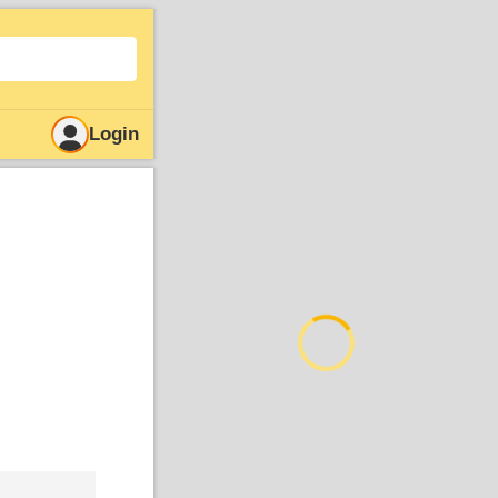
Login