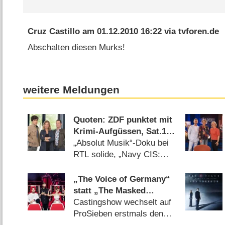
Cruz Castillo
am
01.12.2010 16:22
via
tvforen.de
Abschalten diesen Murks!
weitere Meldungen
Quoten: ZDF punktet mit
Krimi-Aufgüssen, Sat.1
mit Zweitliga-Auftakt
„Absolut Musik“-Doku bei
RTL solide, „Navy CIS:
Origins“ versagt bei Kabel
Eins (08.08.2026)
„The Voice of Germany“
statt „The Masked
Singer“ am
Castingshow wechselt auf
Samstagabend
ProSieben erstmals den