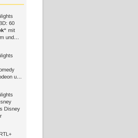
lights
BD: 60
ek
mit
mm und
der
lights
Comedy
lodeon und
lights
isney
ls Disney
r
 RTL+