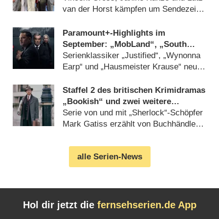
van der Horst kämpfen um Sendezeit
(07.08.2026)
Paramount+-Highlights im
September: „MobLand“, „South
Park“, „FBI“, „DOC“ und
Serienklassiker „Justified“, „Wynonna
„Farscape“
Earp“ und „Hausmeister Krause“ neu
beim Streamingdienst (07.08.2026)
Staffel 2 des britischen Krimidramas
„Bookish“ und zwei weitere
Premieren im Oktober bei AXN
Serie von und mit „Sherlock“-Schöpfer
Mark Gatiss erzählt von Buchhändler
mit detektivischer Leidenschaft
(07.08.2026)
alle Serien-News
Hol dir jetzt die
fernsehserien.de App