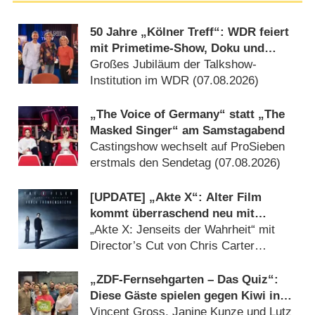
50 Jahre „Kölner Treff“: WDR feiert
mit Primetime-Show, Doku und
Rückblicken
Großes Jubiläum der Talkshow-
Institution im WDR (07.08.2026)
„The Voice of Germany“ statt „The
Masked Singer“ am Samstagabend
Castingshow wechselt auf ProSieben
erstmals den Sendetag (07.08.2026)
[UPDATE] „Akte X“: Alter Film
kommt überraschend neu mit
deutlich mehr Horror
„Akte X: Jenseits der Wahrheit“ mit
Director’s Cut von Chris Carter
(07.08.2026)
„ZDF-Fernsehgarten – Das Quiz“:
Diese Gäste spielen gegen Kiwi in
der Sonderfolge am 9. August 2026
Vincent Gross, Janine Kunze und Lutz