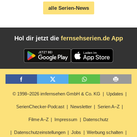
alle Serien-News
Hol dir jetzt die
fernsehserien.de App
© 1998–2026 imfernsehen GmbH & Co. KG
Updates
SerienChecker-Podcast
Newsletter
Serien A–Z
Filme A–Z
Impressum
Datenschutz
Datenschutzeinstellungen
Jobs
Werbung schalten