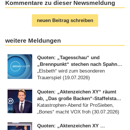
Kommentare zu dieser Newsmeldung
neuen Beitrag schreiben
weitere Meldungen
Quoten: „Tagesschau“ und
„Brennpunkt“ stechen nach Spahn-
Rücktritt aus Wiederholungsbrei
„Elsbeth“ wird zum besonderen
hervor
Trauerspiel (19.07.2026)
Quoten: „Aktenzeichen XY“ räumt
ab, „Das große Backen“-Staffelstart
nur bei Jüngeren stark
Katastrophen-Abend für ProSieben,
„Bones“ macht VOX froh (30.07.2026)
Quoten: „Aktenzeichen XY …