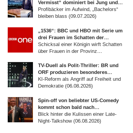
Vermisst“ dominiert bei Jung und
Alt trotz Rückgang
Profibäcker im Aufwind, „Bachelors“
bleiben blass (09.07.2026)
„1536“: BBC und HBO mit Serie um
drei Frauen im Schatten der
Verhaftung von Anne Boleyn
Schicksal einer Königin wirft Schatten
über Frauen in der Provinz
(06.08.2026)
TV-Duell als Polit-Thriller: BR und
ORF produzieren besonderes
Fernseh-Kammerspiel
KI-Reform als Angriff auf Freiheit und
Demokratie (06.08.2026)
Spin-off von beliebter US-Comedy
kommt schon bald nach
Deutschland
Blick hinter die Kulissen einer Late-
Night-Talkshow (06.08.2026)