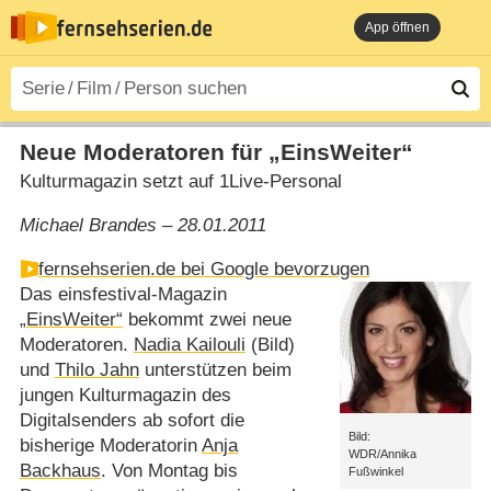
App öffnen
Neue Moderatoren für „EinsWeiter“
Kulturmagazin setzt auf 1Live-Personal
Michael Brandes – 28.01.2011
fernsehserien.de bei Google bevorzugen
Das einsfestival-Magazin
„EinsWeiter“
bekommt zwei neue
Moderatoren.
Nadia Kailouli
(Bild)
und
Thilo Jahn
unterstützen beim
jungen Kulturmagazin des
Digitalsenders ab sofort die
Bild:
bisherige Moderatorin
Anja
WDR/Annika
Backhaus
. Von Montag bis
Fußwinkel