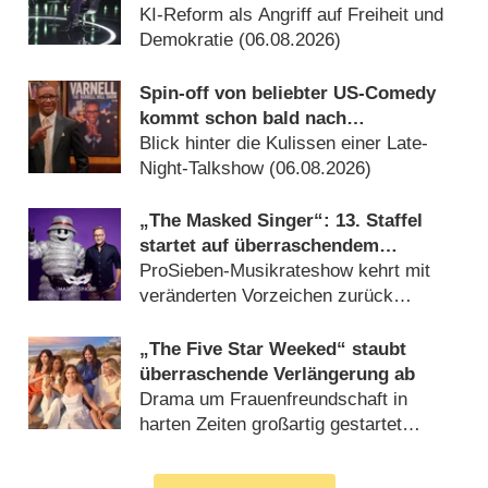
Fernseh-Kammerspiel
KI-Reform als Angriff auf Freiheit und
Demokratie (06.08.2026)
Spin-off von beliebter US-Comedy
kommt schon bald nach
Deutschland
Blick hinter die Kulissen einer Late-
Night-Talkshow (06.08.2026)
„The Masked Singer“: 13. Staffel
startet auf überraschendem
Sendeplatz und viel früher als
ProSieben-Musikrateshow kehrt mit
zuletzt
veränderten Vorzeichen zurück
(06.08.2026)
„The Five Star Weeked“ staubt
überraschende Verlängerung ab
Drama um Frauenfreundschaft in
harten Zeiten großartig gestartet
(06.08.2026)