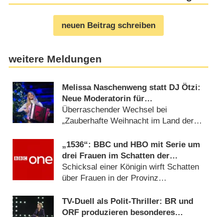
neuen Beitrag schreiben
weitere Meldungen
Melissa Naschenweng statt DJ Ötzi:
Neue Moderatorin für
Weihnachtsshow von ORF und BR
Überraschender Wechsel bei
„Zauberhafte Weihnacht im Land der
‚Stillen Nacht‘“ (05.08.2026)
„1536“: BBC und HBO mit Serie um
drei Frauen im Schatten der
Verhaftung von Anne Boleyn
Schicksal einer Königin wirft Schatten
über Frauen in der Provinz
(06.08.2026)
TV-Duell als Polit-Thriller: BR und
ORF produzieren besonderes