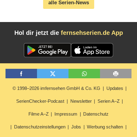
alle Serien-News
Hol dir jetzt die
fernsehserien.de App
© 1998–2026 imfernsehen GmbH & Co. KG
Updates
SerienChecker-Podcast
Newsletter
Serien A–Z
Filme A–Z
Impressum
Datenschutz
Datenschutzeinstellungen
Jobs
Werbung schalten