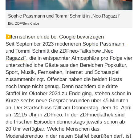
Sophie Passmann und Tommi Schmitt in „Neo Ragazzi“
Bild: ZDF/Ben Knabe
fernsehserien.de bei Google bevorzugen
Seit September 2023 moderieren
Sophie Passmann
und
Tommi Schmitt
die ZDFneo-Talkshow
„Neo
Ragazzi“
, die in entspannter Atmosphäre pro Folge vier
unterschiedliche Gäste aus den Bereichen Popkultur,
Sport, Musik, Fernsehen, Internet und Schauspiel
zusammenbringt. Offenbar haben die beiden Hosts
noch lange nicht genug. Denn nachdem die dritte
Staffel im Oktober 2024 zu Ende ging, stehen schon in
Kürze sechs neue Gesprächsrunden über 45 Minuten
an. Der Startschuss fällt am Donnerstag, dem 10. April
um 22:15 Uhr in ZDFneo. In der ZDFmediathek sind
die frischen Episoden donnerstags jeweils schon ab
20 Uhr verfügbar. Welche Menschen das
Moderatorenduo in der neuen Staffel begrüßen darf, ist