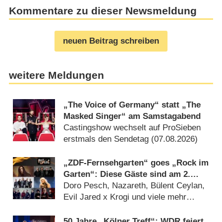
Kommentare zu dieser Newsmeldung
neuen Beitrag schreiben
weitere Meldungen
„The Voice of Germany“ statt „The
Masked Singer“ am Samstagabend
Castingshow wechselt auf ProSieben
erstmals den Sendetag (07.08.2026)
„ZDF-Fernsehgarten“ goes „Rock im
Garten“: Diese Gäste sind am 2.
August 2026 dabei
Doro Pesch, Nazareth, Bülent Ceylan,
Evil Jared x Krogi und viele mehr
(31.07.2026)
50 Jahre „Kölner Treff“: WDR feiert