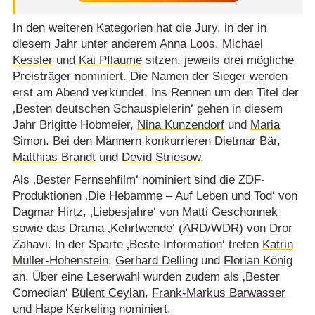
In den weiteren Kategorien hat die Jury, in der in
diesem Jahr unter anderem
Anna Loos
,
Michael
Kessler
und
Kai Pflaume
sitzen, jeweils drei mögliche
Preisträger nominiert. Die Namen der Sieger werden
erst am Abend verkündet. Ins Rennen um den Titel der
‚Besten deutschen Schauspielerin‘ gehen in diesem
Jahr Brigitte Hobmeier,
Nina Kunzendorf
und
Maria
Simon
. Bei den Männern konkurrieren
Dietmar Bär
,
Matthias Brandt
und
Devid Striesow
.
Als ‚Bester Fernsehfilm‘ nominiert sind die ZDF-
Produktionen ‚Die Hebamme – Auf Leben und Tod‘ von
Dagmar Hirtz, ‚Liebesjahre‘ von Matti Geschonnek
sowie das Drama ‚Kehrtwende‘ (ARD/​WDR) von Dror
Zahavi. In der Sparte ‚Beste Information‘ treten
Katrin
Müller-Hohenstein
,
Gerhard Delling
und
Florian König
an. Über eine Leserwahl wurden zudem als ‚Bester
Comedian‘
Bülent Ceylan
,
Frank-Markus Barwasser
und Hape Kerkeling nominiert.