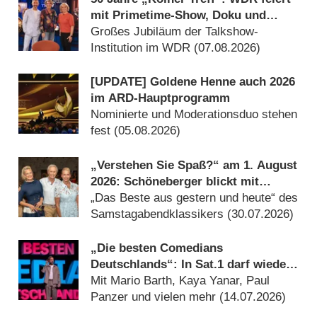
mit Primetime-Show, Doku und
Rückblicken
Großes Jubiläum der Talkshow-
Institution im WDR (07.08.2026)
[UPDATE] Goldene Henne auch 2026
im ARD-Hauptprogramm
Nominierte und Moderationsduo stehen
fest (05.08.2026)
„Verstehen Sie Spaß?“ am 1. August
2026: Schöneberger blickt mit
Kiewel und Kraus zurück
„Das Beste aus gestern und heute“ des
Samstagabendklassikers (30.07.2026)
„Die besten Comedians
Deutschlands“: In Sat.1 darf wieder
gelacht werden
Mit Mario Barth, Kaya Yanar, Paul
Panzer und vielen mehr (14.07.2026)