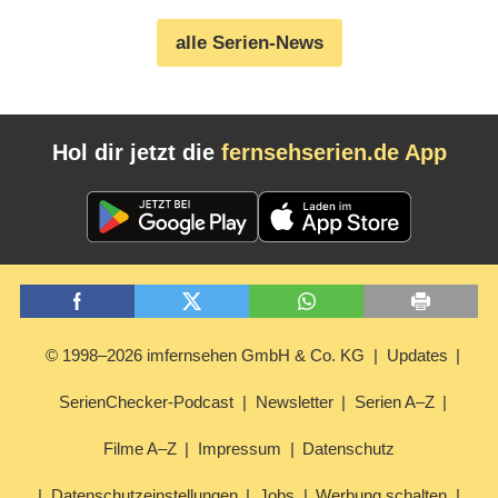
alle Serien-News
Hol dir jetzt die
fernsehserien.de App
© 1998–2026 imfernsehen GmbH & Co. KG
Updates
SerienChecker-Podcast
Newsletter
Serien A–Z
Filme A–Z
Impressum
Datenschutz
Datenschutzeinstellungen
Jobs
Werbung schalten