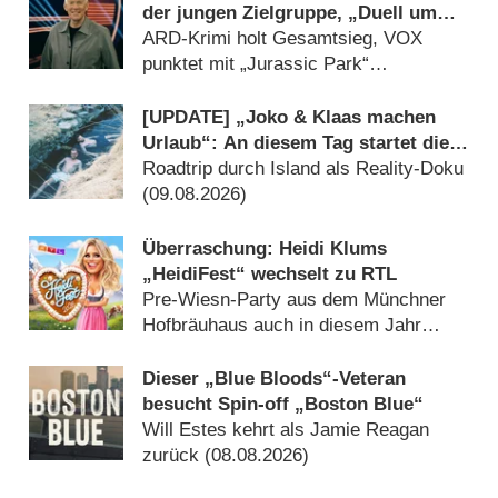
der jungen Zielgruppe, „Duell um
die Welt“-Best-of geht völlig unter
ARD-Krimi holt Gesamtsieg, VOX
punktet mit „Jurassic Park“
(09.08.2026)
[UPDATE] „Joko & Klaas machen
Urlaub“: An diesem Tag startet die
neue Sendung des Entertainer-Duos
Roadtrip durch Island als Reality-Doku
(09.08.2026)
Überraschung: Heidi Klums
„HeidiFest“ wechselt zu RTL
Pre-Wiesn-Party aus dem Münchner
Hofbräuhaus auch in diesem Jahr
(08.08.2026)
Dieser „Blue Bloods“-Veteran
besucht Spin-off „Boston Blue“
Will Estes kehrt als Jamie Reagan
zurück (08.08.2026)