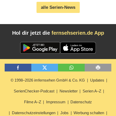
alle Serien-News
Hol dir jetzt die
fernsehserien.de App
© 1998–2026 imfernsehen GmbH & Co. KG
Updates
SerienChecker-Podcast
Newsletter
Serien A–Z
Filme A–Z
Impressum
Datenschutz
Datenschutzeinstellungen
Jobs
Werbung schalten