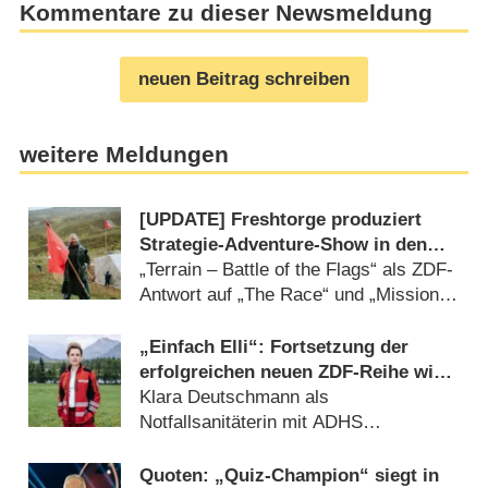
Kommentare zu dieser Newsmeldung
neuen Beitrag schreiben
weitere Meldungen
[UPDATE] Freshtorge produziert
Strategie-Adventure-Show in den
schottischen Highlands
„Terrain – Battle of the Flags“ als ZDF-
Antwort auf „The Race“ und „Mission
Unknown“ (10.08.2026)
„Einfach Elli“: Fortsetzung der
erfolgreichen neuen ZDF-Reihe wird
gedreht
Klara Deutschmann als
Notfallsanitäterin mit ADHS
(09.08.2026)
Quoten: „Quiz-Champion“ siegt in