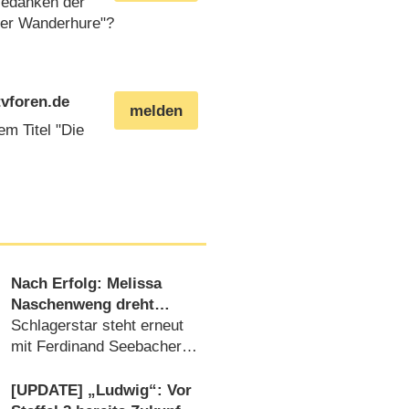
Gedanken der
der Wanderhure"?
tvforen.de
melden
em Titel "Die
Nach Erfolg: Melissa
Naschenweng dreht
Filmfortsetzung zu
Schlagerstar steht erneut
„Herzklang“
mit Ferdinand Seebacher
(„Kommissar Rex“) vor der
Kamera (09.07.2026)
[UPDATE] „Ludwig“: Vor