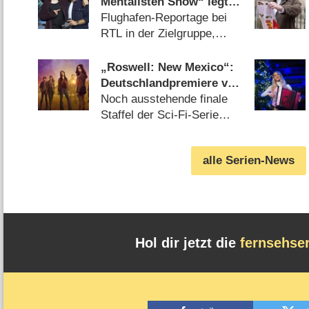
Mentalisten Show“ legt
überzeugenden Auftakt
Flughafen-Reportage bei
hin
RTL in der Zielgruppe,
ZDF-Krimi „ACHT“
insgesamt am stärksten
„Roswell: New Mexico“:
(06.08.2026)
Deutschlandpremiere von
Staffel 4 wird tief in der
Noch ausstehende finale
Nacht versteckt
Staffel der Sci-Fi-Serie
wird endlich gezeigt
(05.08.2026)
alle Serien-News
Hol dir jetzt die
fernsehse