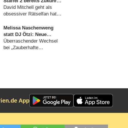
Staffel 2 bereits Zukunft
der BBC- und ZDF-
David Mitchell geht als
Crimecomedy gesichert
obsessiver Rätselfan hat
nun Termin für neue Folgen
(06.08.2026)
Melissa Naschenweng
statt DJ Ötzi: Neue
Moderatorin für
Überraschender Wechsel
Weihnachtsshow von
bei „Zauberhafte
ORF und BR
Weihnacht im Land der
‚Stillen Nacht‘“
(05.08.2026)
rien.de App