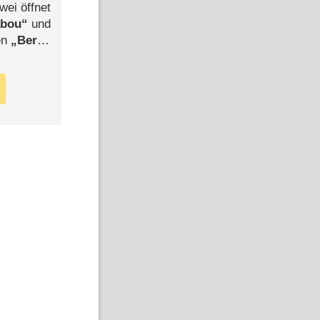
wei öffnet
abou
und
len
Berlin
-Ableger