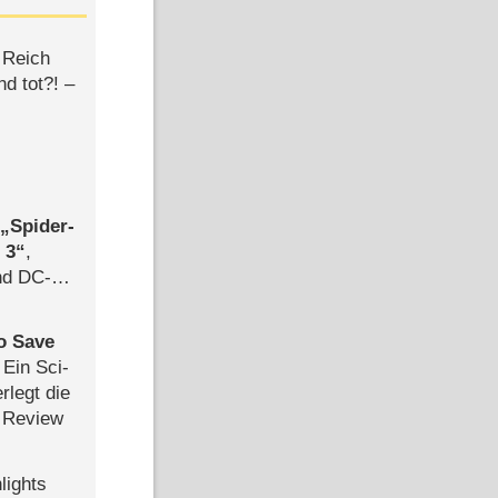
 Reich
d tot?! –
,
Spider-
 3
,
d DC-
ce
to Save
: Ein Sci-
rlegt die
 Review
lights