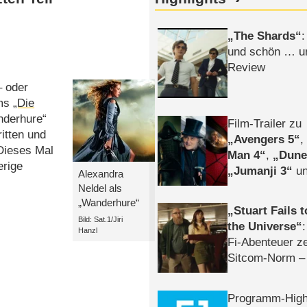
The Shards
:
und schön … un
Review
– oder
lms
„Die
nderhure“
Film-Trailer zu
itten und
Avengers 5
 Dieses Mal
Man 4
,
Dune
erige
Jumanji 3
un
Alexandra
Horror
Clayfa
Neldel als
„Wanderhure“
Stuart Fails 
Bild: Sat.1/Jiri
the Universe
Hanzl
Fi-Abenteuer ze
Sitcom-Norm –
Programm-High