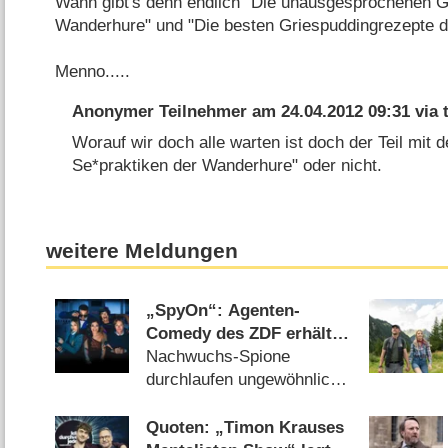
Wann gibt's denn endlich "Die unausgesprochenen 
Wanderhure" und "Die besten Griespuddingrezepte 
Menno.....
Anonymer Teilnehmer
am
24.04.2012 09:31
via
Worauf wir doch alle warten ist doch der Teil mit d
Se*praktiken der Wanderhure" oder nicht.
weitere Meldungen
„SpyOn“: Agenten-
Comedy des ZDF erhält
Starttermin
Nachwuchs-Spione
durchlaufen ungewöhnliche
Ausbildung (24.07.2026)
Quoten: „Timon Krauses