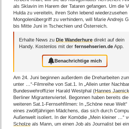
als Sklavin im Harem der Tataren gefangen. Um die V
Hulda zu vereiteln, ihren Sohn lebend wiederzusehen
Mongolenübergriff zu verhindern, will Marie Andrejs 
bis Mitte Juni in Tschechien und Österreich.
Erhalte News zu
Die Wanderhure
direkt auf dein
Handy.
Kostenlos mit der
fernsehserien.de
App.
Benachrichtige mich
Am 24. Juni beginnen außerdem die Dreharbeiten zum v
unter …“-Filmreihe von Sat.1. In „Allein unter Nachba
Bundeswehroffizier Harald Westphal (
Hannes Jaenic
Berliner Migrantenviertel. Begonnen haben bereits di
weiteren Sat.1-Fernsehfilmen: In „Schöne neue Welt“ 
eines zwölfjährigen Mädchens, das sich durch Comp
Außenwelt isoliert. In der Komödie „Mein kleiner …“ v
Scholze
als Mann, um einen Job als Journalist bei 