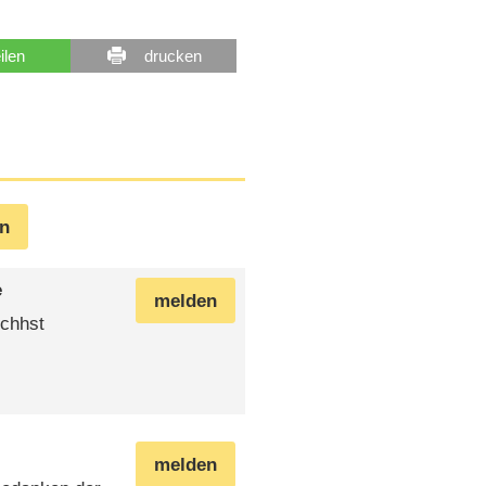
eilen
drucken
en
e
melden
ichhst
melden