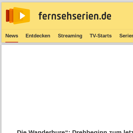
News
Entdecken
Streaming
TV-Starts
Serie
„Die Wanderhure“: Drehbeginn zum letz