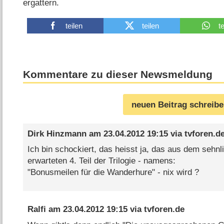
ergattern.
teilen
teilen
t
Kommentare zu dieser Newsmeldung
neuen Beitrag schreib
Dirk Hinzmann
am
23.04.2012 19:15
via
tvforen.d
Ich bin schockiert, das heisst ja, das aus dem sehnl
erwarteten 4. Teil der Trilogie - namens:
"Bonusmeilen für die Wanderhure" - nix wird ?
Ralfi
am
23.04.2012 19:15
via
tvforen.de