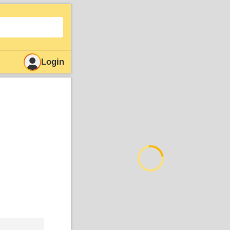
Login