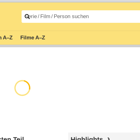
n A–Z
Filme A–Z
ten Teil
Highlights