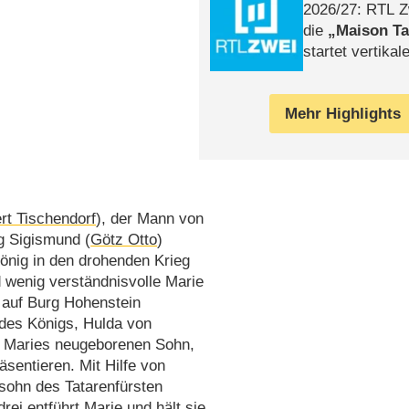
2026/​27: RTL Z
die
Maison T
startet vertika
– Tag & Nacht
Mehr Highlights
rt Tischendorf
), der Mann von
g Sigismund (
Götz Otto
)
önig in den drohenden Krieg
 wenig verständnisvolle Marie
 auf Burg Hohenstein
des Königs, Hulda von
ubt Maries neugeborenen Sohn,
sentieren. Mit Hilfe von
sohn des Tatarenfürsten
rej entführt Marie und hält sie