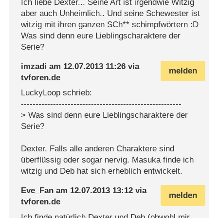
Ich liebe Dexter... Seine Art ist irgendwie Witzig
aber auch Unheimlich.. Und seine Schewester ist
witzig mit ihren ganzen SCh** schimpfwörtern :D
Was sind denn eure Lieblingscharaktere der
Serie?
imzadi
am
12.07.2013 11:26
via
melden
tvforen.de
LuckyLoop schrieb:
-------------------------------------------------------
> Was sind denn eure Lieblingscharaktere der
Serie?
Dexter. Falls alle anderen Charaktere sind
überflüssig oder sogar nervig. Masuka finde ich
witzig und Deb hat sich erheblich entwickelt.
Eve_Fan
am
12.07.2013 13:12
via
melden
tvforen.de
Ich finde natürlich Dexter und Deb (obwohl mir