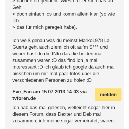
> hab ich oft gedacht: Wieso tut er sich das an.
Geh
> doch einfach los und komm allein klar (so wie
ich
> das für mich geregelt habe).
Ich weiß genau was du meinst Marko1978 La
Guerta geht auch ziemlich oft aufm S*** und
woher hast du die INfo das die beiden mal
zusammen waren :D das find ich ja mal
Interessant :D ich glaub ich google da auch mal
bisschen um mir mal paar Infos über die
verschiedenen Personen zu holen :D
Eve_Fan
am
15.07.2013 14:03
via
melden
tvforen.de
Ich hab das mal gelesen, vielleicht sogar hier in
diesem Forum, dass Dexter und Deb mal
zusammen, ich meine sogar verheiratet, waren.