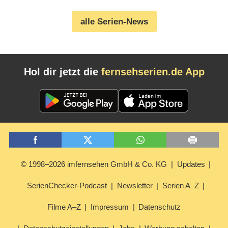
alle Serien-News
Hol dir jetzt die
fernsehserien.de App
© 1998–2026 imfernsehen GmbH & Co. KG
Updates
SerienChecker-Podcast
Newsletter
Serien A–Z
Filme A–Z
Impressum
Datenschutz