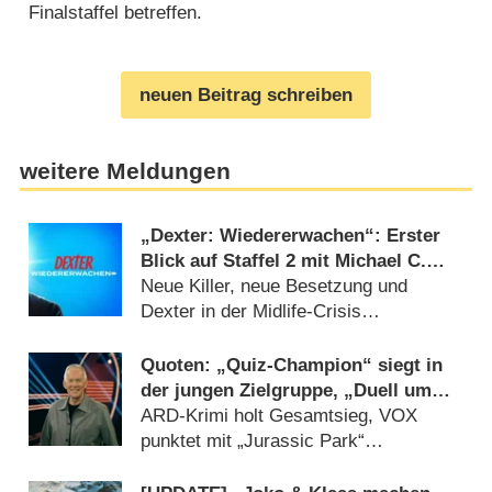
Finalstaffel betreffen.
neuen Beitrag schreiben
weitere Meldungen
„Dexter: Wiedererwachen“: Erster
Blick auf Staffel 2 mit Michael C.
Hall enthüllt erste Story-Details
Neue Killer, neue Besetzung und
Dexter in der Midlife-Crisis
(30.07.2026)
Quoten: „Quiz-Champion“ siegt in
der jungen Zielgruppe, „Duell um
die Welt“-Best-of geht völlig unter
ARD-Krimi holt Gesamtsieg, VOX
punktet mit „Jurassic Park“
(09.08.2026)