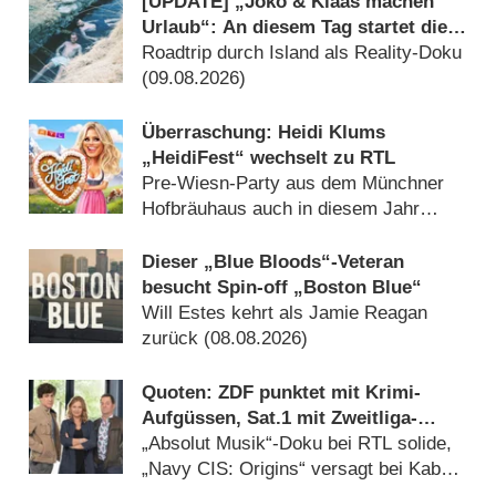
[UPDATE] „Joko & Klaas machen
Urlaub“: An diesem Tag startet die
neue Sendung des Entertainer-Duos
Roadtrip durch Island als Reality-Doku
(09.08.2026)
Überraschung: Heidi Klums
„HeidiFest“ wechselt zu RTL
Pre-Wiesn-Party aus dem Münchner
Hofbräuhaus auch in diesem Jahr
(08.08.2026)
Dieser „Blue Bloods“-Veteran
besucht Spin-off „Boston Blue“
Will Estes kehrt als Jamie Reagan
zurück (08.08.2026)
Quoten: ZDF punktet mit Krimi-
Aufgüssen, Sat.1 mit Zweitliga-
Auftakt
„Absolut Musik“-Doku bei RTL solide,
„Navy CIS: Origins“ versagt bei Kabel
Eins (08.08.2026)