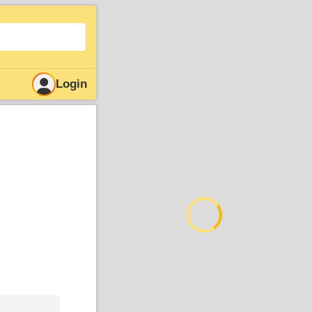
Login