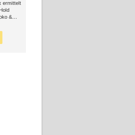
ermittelt
 Hold
Joko &
Urlaub