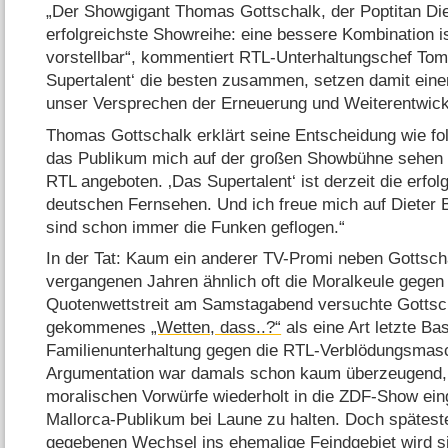
„Der Showgigant Thomas Gottschalk, der Poptitan Di
erfolgreichste Showreihe: eine bessere Kombination is
vorstellbar“, kommentiert RTL-Unterhaltungschef Tom
Supertalent‘ die besten zusammen, setzen damit eine
unser Versprechen der Erneuerung und Weiterentwick
Thomas Gottschalk erklärt seine Entscheidung wie fol
das Publikum mich auf der großen Showbühne sehen wi
RTL angeboten. ‚Das Supertalent‘ ist derzeit die erfo
deutschen Fernsehen. Und ich freue mich auf Dieter
sind schon immer die Funken geflogen.“
In der Tat: Kaum ein anderer TV-Promi neben Gottsc
vergangenen Jahren ähnlich oft die Moralkeule gegen
Quotenwettstreit am Samstagabend versuchte Gottsch
gekommenes
„Wetten, dass..?“
als eine Art letzte Ba
Familienunterhaltung gegen die RTL-Verblödungsmasch
Argumentation war damals schon kaum überzeugend, d
moralischen Vorwürfe wiederholt in die ZDF-Show ei
Mallorca-Publikum bei Laune zu halten. Doch spätes
gegebenen Wechsel ins ehemalige Feindgebiet wird s