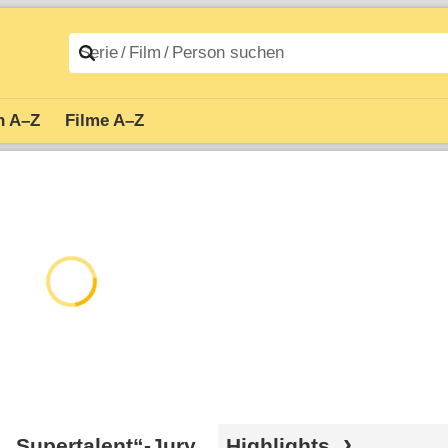
n A–Z
Filme A–Z
r „Supertalent“-Jury
Highlights