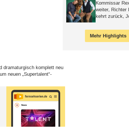
Kommissar Rex 
weiter, Richter
kehrt zurück, 
Klaas machen 
Mehr Highlights
d dramaturgisch komplett neu
 zum neuen „Supertalent“-