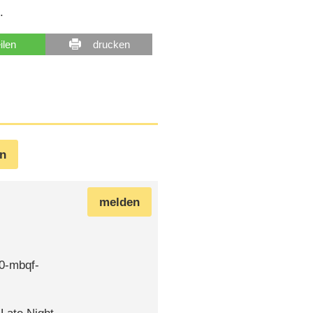
.
eilen
drucken
en
melden
70-mbqf-