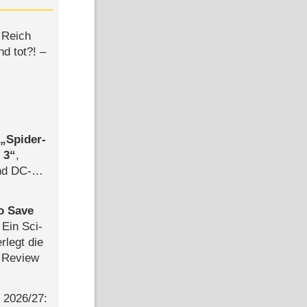
 Reich
d tot?! –
,
Spider-
 3
,
d DC-
ce
to Save
: Ein Sci-
rlegt die
 Review
2026/​27: