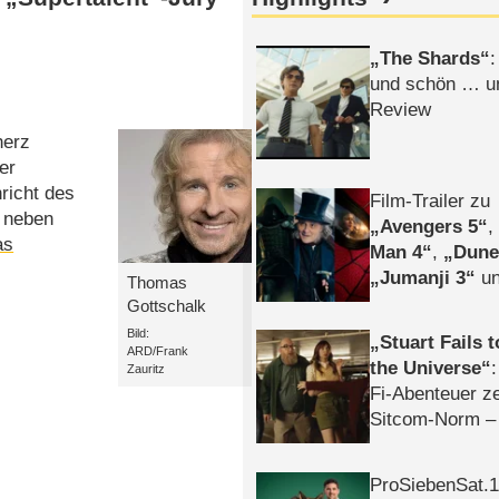
The Shards
:
und schön … un
Review
herz
er
richt des
Film-Trailer zu
 neben
Avengers 5
as
Man 4
,
Dune
Jumanji 3
un
Thomas
Horror
Clayfa
Gottschalk
Bild:
Stuart Fails 
ARD/Frank
the Universe
Zauritz
Fi-Abenteuer ze
Sitcom-Norm –
ProSiebenSat.1 