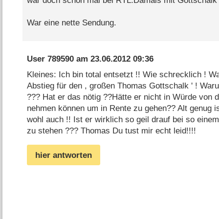
war doch schon mal bei RTL.Damals mit Gottschalk 
War eine nette Sendung.
User 789590
am
23.06.2012 09:36
Kleines: Ich bin total entsetzt !! Wie schrecklich ! Wa
Abstieg für den , großen Thomas Gottschalk ' ! Waru
??? Hat er das nötig ??Hätte er nicht in Würde von 
nehmen können um in Rente zu gehen?? Alt genug ist
wohl auch !! Ist er wirklich so geil drauf bei so ein
zu stehen ??? Thomas Du tust mir echt leid!!!!
hier antworten