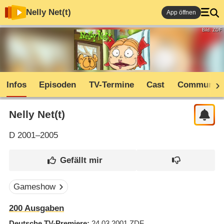
Nelly Net(t)
App öffnen
Bild: ZDF
Infos
Episoden
TV-Termine
Cast
Community
Nelly Net(t)
D
2001–2005
Gameshow
200 Ausgaben
Deutsche TV-Premiere
24.03.2001
ZDF