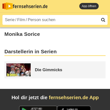
App öffnen
Monika Sorice
Darstellerin in Serien
Die Gimmicks
Hol dir jetzt die
fernsehserien.de App