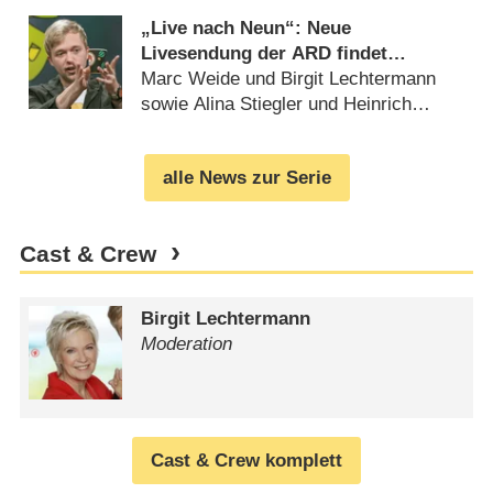
„Live nach Neun“: Neue
Livesendung der ARD findet
verbleibende Moderatorenteams
Marc Weide und Birgit Lechtermann
sowie Alina Stiegler und Heinrich
Schafmeister (
26.04.2018
)
alle News zur Serie
Cast & Crew
Birgit Lechtermann
Moderation
Cast & Crew komplett