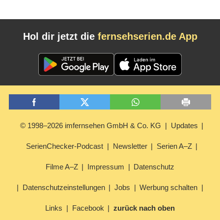
Hol dir jetzt die
fernsehserien.de App
© 1998–2026 imfernsehen GmbH & Co. KG
Updates
SerienChecker-Podcast
Newsletter
Serien A–Z
Filme A–Z
Impressum
Datenschutz
Datenschutzeinstellungen
Jobs
Werbung schalten
Links
Facebook
zurück nach oben