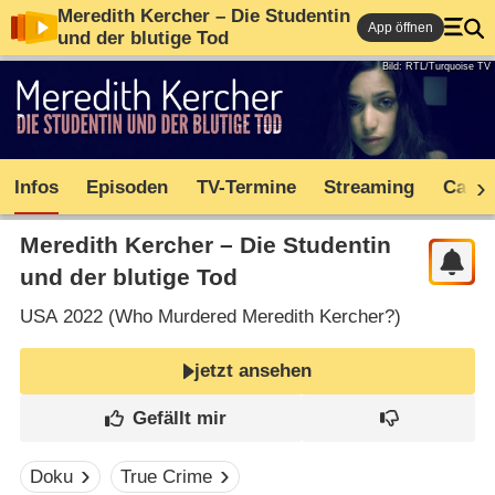
Meredith Kercher – Die Studentin
App öffnen
und der blutige Tod
Bild: RTL/Turquoise TV
Infos
Episoden
TV-Termine
Streaming
Cast
Meredith Kercher – Die Studentin
und der blutige Tod
USA
2022 (
Who Murdered Meredith Kercher?
)
jetzt ansehen
Doku
True Crime