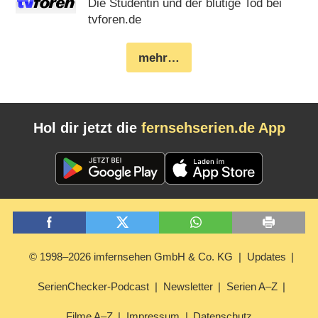
Die Studentin und der blutige Tod bei
tvforen.de
mehr…
Hol dir jetzt die
fernsehserien.de App
© 1998–2026 imfernsehen GmbH & Co. KG
Updates
SerienChecker-Podcast
Newsletter
Serien A–Z
Filme A–Z
Impressum
Datenschutz