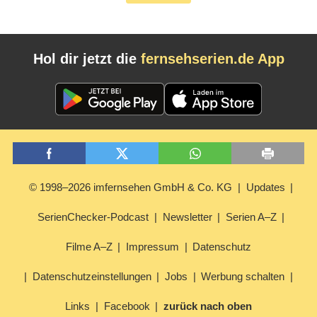
Hol dir jetzt die
fernsehserien.de App
© 1998–2026 imfernsehen GmbH & Co. KG
Updates
SerienChecker-Podcast
Newsletter
Serien A–Z
Filme A–Z
Impressum
Datenschutz
Datenschutzeinstellungen
Jobs
Werbung schalten
Links
Facebook
zurück nach oben