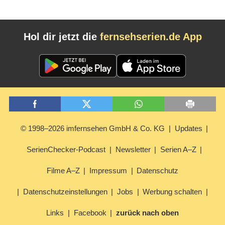
Hol dir jetzt die
fernsehserien.de App
© 1998–2026 imfernsehen GmbH & Co. KG
Updates
SerienChecker-Podcast
Newsletter
Serien A–Z
Filme A–Z
Impressum
Datenschutz
Datenschutzeinstellungen
Jobs
Werbung schalten
Links
Facebook
zurück nach oben