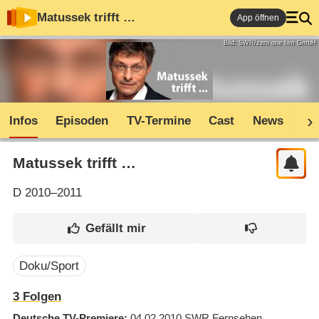
Matussek trifft …
App öffnen
Bild: SWR/zero one film GmbH
Infos
Episoden
TV-Termine
Cast
News
Co
Matussek trifft …
D
2010–2011
Doku/Sport
3
Folgen
Deutsche TV-Premiere
04.02.2010
SWR Fernsehen