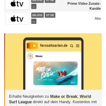
EN (OV)
UT DE
Prime Video Zusatz-
…
Kanäle
EN (OV)
UT DE
Abo
…
Erhalte Neuigkeiten zu
Make or Break: World
Surf League
direkt auf dein Handy.
Kostenlos mit