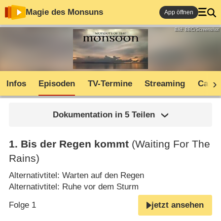
Magie des Monsuns
App öffnen
Bild: BBC/Screenshot
Infos
Episoden
TV-Termine
Streaming
Cast
Dokumentation in 5 Teilen
1
.
Bis der Regen kommt
(Waiting For The
Rains)
Alternativtitel: Warten auf den Regen
Alternativtitel: Ruhe vor dem Sturm
Folge 1
jetzt ansehen