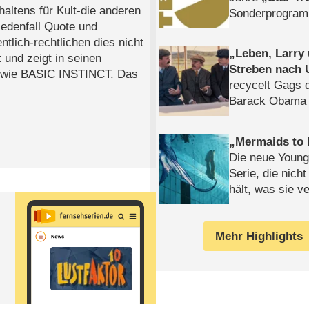
tens für Kult-die anderen
Sonderprogra
jedenfall Quote und
Die Helgolän
tlich-rechtlichen dies nicht
Leben, Larry
 und zeigt in seinen
Streben nach 
ie BASIC INSTINCT. Das
recycelt Gags 
Barack Obama 
Mermaids to 
Die neue Young
Serie, die nich
hält, was sie ve
Review
Mehr Highlights