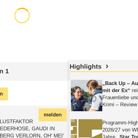
Highlights
n 1
Back Up – Auf
mit der Ex
rei
en
Frauenliebe un
Krimi – Review
melden
mit LUSTFAKTOR
Programm-High
 LEDERHOSE, GAUDI IN
2026/​27 von W
LBERG VERLORN, OH' MEI'
Jahre
Star Tr