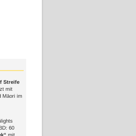
 Streife
zt mit
d Māori im
lights
BD: 60
ek
mit