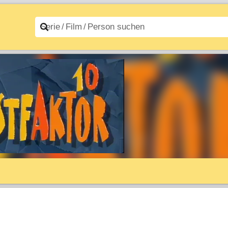
n A–Z
Filme A–Z