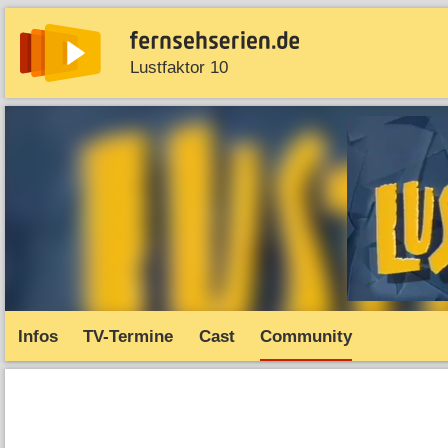
Lustfaktor 10
News
Entdecken
Streaming
TV-Starts
Serie
Infos
TV-Termine
Cast
Community