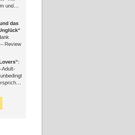
mm und
der
 und das
Unglück
dank
– Review
Lovers
:
-Adult-
t unbedingt
rspricht –