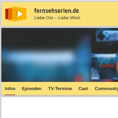
Liebe Ost – Liebe West
News
Entdecken
Streaming
TV-Starts
Serie
Infos
Episoden
TV-Termine
Cast
Communit