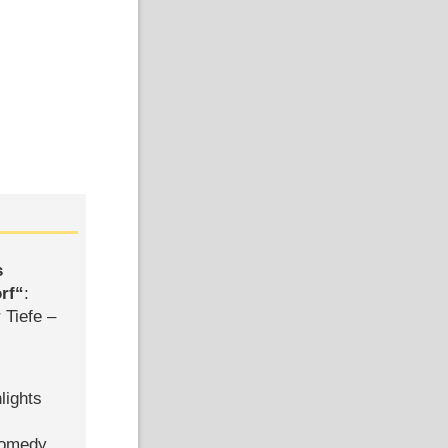
s
rf
:
 Tiefe –
lights
Comedy