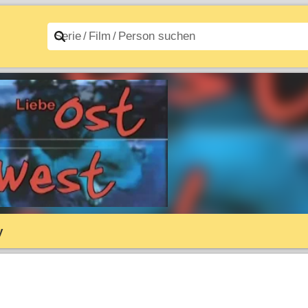
n A–Z
Filme A–Z
y