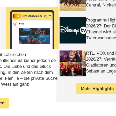
Central, Nicke
WELT
Programm-High
2026/​27: Der D
Channel wird a
TV erwachsene
RTL, VOX und
t zahlreichen
2026/​27: Verrät
tliches ist bisher jedoch so
Gladiatoren un
k. Die Liebe und das Glück
Sebastian Lege
ung, in den Zeiten nach dem
e, Familie – die private Suche
d West auf ganz
Mehr Highlights
gen