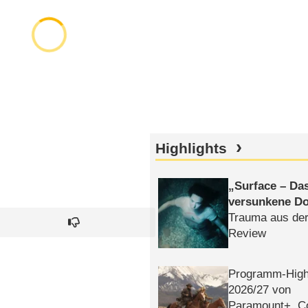
Highlights
Surface – Da
versunkene Do
Trauma aus der
Review
Programm-High
2026/​27 von
Paramount+, 