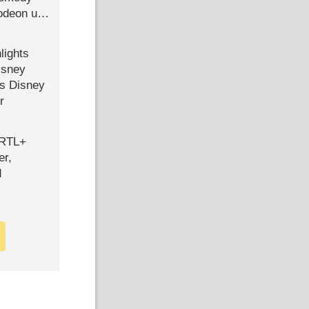
lodeon und
lights
isney
ls Disney
r
 RTL+
er,
d