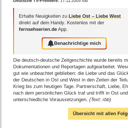
Deutsche TV-Premiere
17.11.2005
rbb
Erhalte Neuigkeiten zu
Liebe Ost – Liebe West
direkt auf dein Handy.
Kostenlos mit der
fernsehserien.de
App.
Benachrichtige mich
Die deutsch-deutsche Zeitgeschichte wurde bereits mi
Dokumentationen und Reportagen aufgearbeitet. Wesen
gut wie unbeachtet geblieben: die Liebe und das Glüc
der Deutschen in Ost und West in den Zeiten der Teil
Krieg bis zum heutigen Tage. Partnerschaft, Liebe, Eh
nach dem persönlichen Glück traf und trifft in Ost un
unterschiedliche Voraussetzungen.
(Text: rbb)
Übersicht mit allen Fol