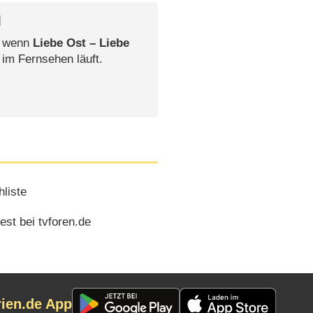
l
, wenn
Liebe Ost – Liebe
 im Fernsehen läuft.
liste
st bei tvforen.de
rien.de App