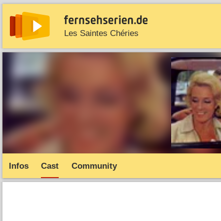
Les Saintes Chéries
News
Entdecken
Streaming
TV-Starts
Serie
Infos
Cast
Community