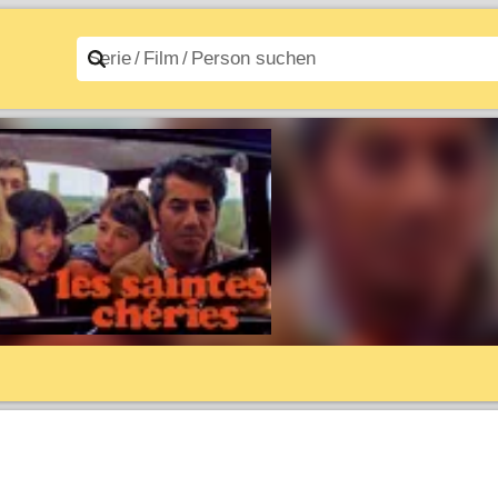
n A–Z
Filme A–Z