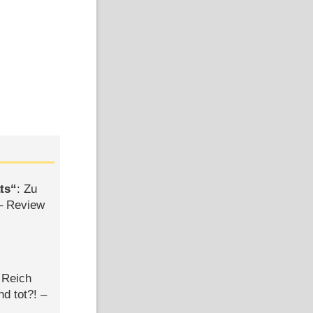
ts
: Zu
– Review
 Reich
d tot?! –