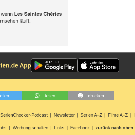
l
, wenn
Les Saintes Chéries
rnsehen läuft.
rien.de App
teilen
teilen
drucken
SerienChecker-Podcast
Newsletter
Serien A–Z
Filme A–Z
obs
Werbung schalten
Links
Facebook
zurück nach oben