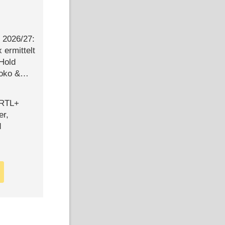
2026/​27:
ermittelt
 Hold
Joko &
Urlaub
 RTL+
er,
d