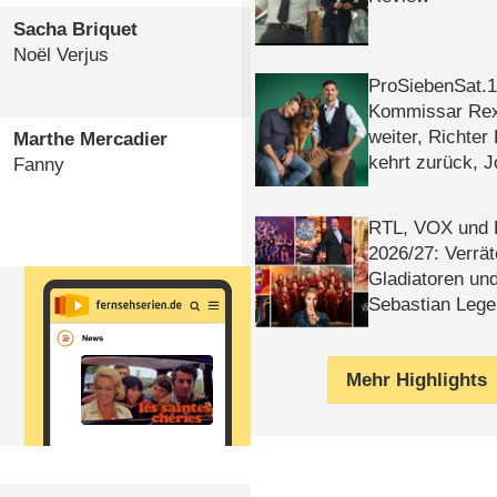
Sacha Briquet
Noël Verjus
ProSiebenSat.1 
Kommissar Rex 
weiter, Richter
Marthe Mercadier
kehrt zurück, 
Fanny
Klaas machen 
RTL, VOX und
2026/​27: Verrät
Gladiatoren un
Sebastian Lege
Mehr Highlights