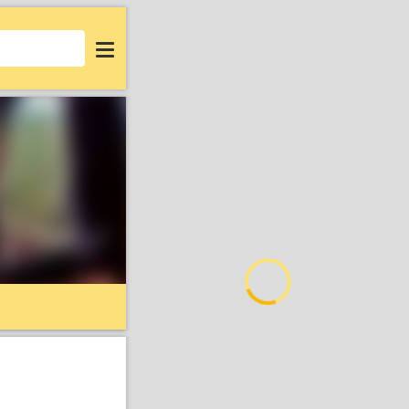
Login