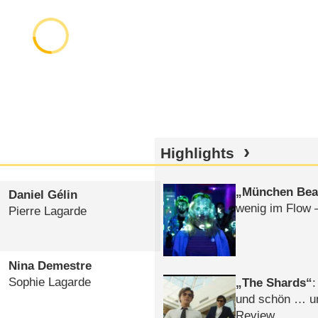
Highlights
München Bea
Daniel Gélin
wenig im Flow 
Pierre Lagarde
Nina Demestre
Sophie Lagarde
The Shards
:
und schön … un
Review