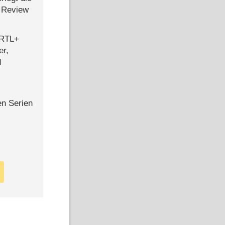
 Review
 RTL+
er,
d
en Serien