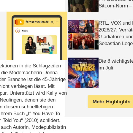
Sitcom-Norm –
RTL, VOX und
2026/​27: Verrät
Gladiatoren un
Sebastian Lege
Die 8 wichtigst
ektionen in die Schlagzeilen
im Juli
ie die Modemacherin Donna
er Branche ist die 45-Jährige
icht verbiegen lässt. Mit
pur. Unterstützt wird Kelly von
Neulingen, denen sie den
Mehr Highlights
n diesem schnelllebigen
 ihrem Buch „If You Have To
Told You“ (2010) schildert.
n auch Autorin, Modepublizistin