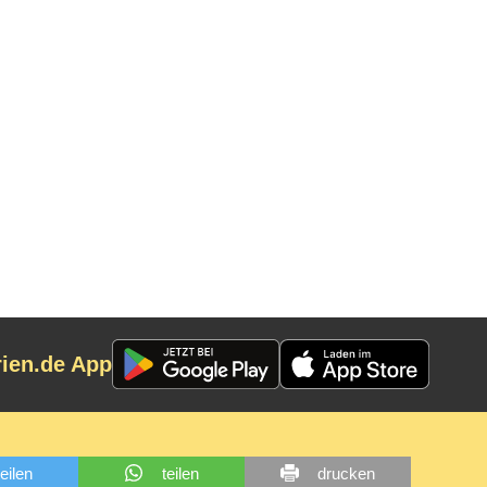
rien.de App
teilen
teilen
drucken