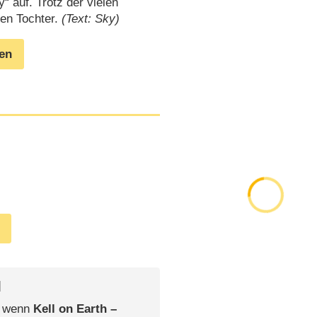
y“ auf. Trotz der vielen
gen Tochter.
(Text: Sky)
gen
l
, wenn
Kell on Earth –