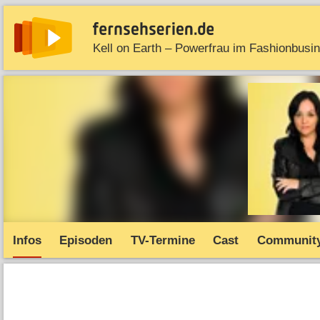
Kell on Earth – Powerfrau im Fashionbusi
News
Entdecken
Streaming
TV-Starts
Serie
Infos
Episoden
TV-Termine
Cast
Communit