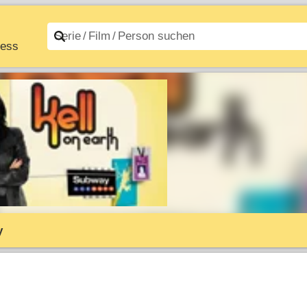
ness
n A–Z
Filme A–Z
y