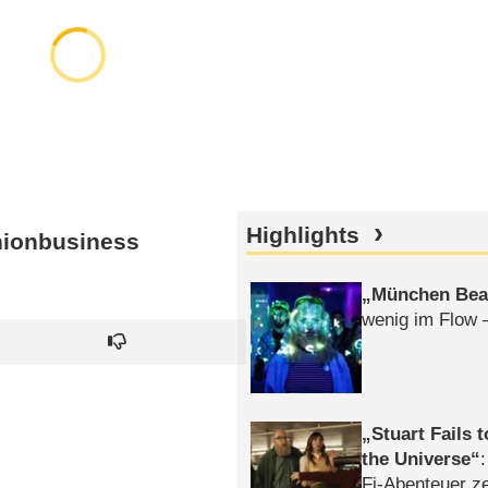
Highlights
hionbusiness
München Bea
wenig im Flow 
Stuart Fails 
the Universe
Fi-Abenteuer ze