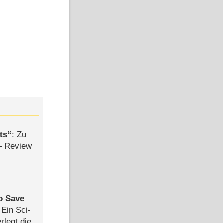
ts
: Zu
– Review
to Save
: Ein Sci-
rlegt die