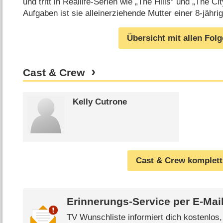
und tritt in Reallife-Serien wie „The Hills“ und „The Cit
Aufgaben ist sie alleinerziehende Mutter einer 8-jähri
Übersicht mit allen Fol
Cast & Crew
Kelly Cutrone
Cast & Crew komplett
Erinnerungs-Service per
E-Mai
TV Wunschliste informiert dich kostenlos