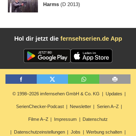
Harms
(
D
2013)
Hol dir jetzt die
fernsehserien.de App
© 1998–2026 imfernsehen GmbH & Co. KG
Updates
SerienChecker-Podcast
Newsletter
Serien A–Z
Filme A–Z
Impressum
Datenschutz
Datenschutzeinstellungen
Jobs
Werbung schalten