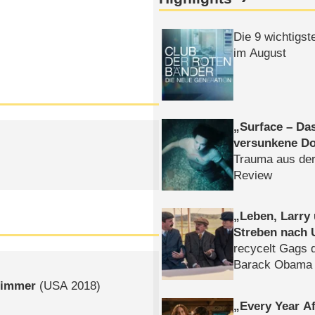
Die 9 wichtigst
im August
Surface – Da
versunkene Do
Trauma aus der
Review
Leben, Larry
Streben nach 
recycelt Gags 
Barack Obama 
e immer
(
USA
2018)
Every Year Af