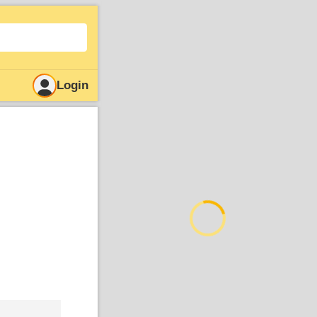
Login