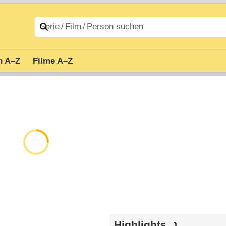
n A–Z
Filme A–Z
Highlights