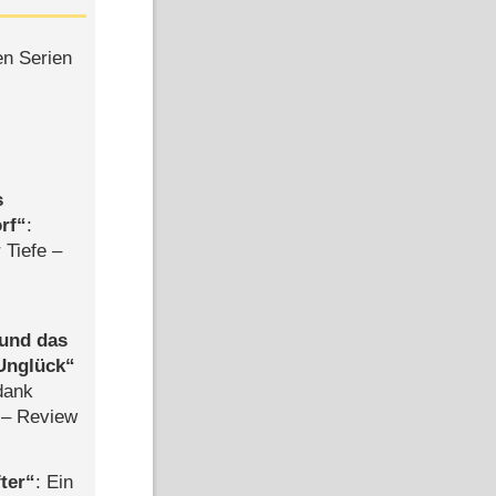
en Serien
s
rf
:
 Tiefe –
 und das
Unglück
dank
– Review
ter
: Ein