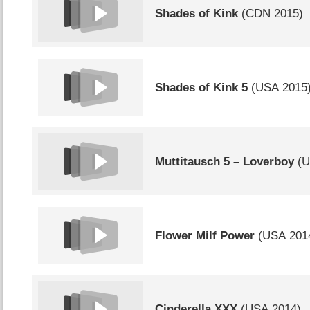
Shades of Kink
(
CDN
2015)
Shades of Kink 5
(
USA
2015
Muttitausch 5 – Loverboy
(
U
Flower Milf Power
(
USA
201
Cinderella XXX
(
USA
2014)