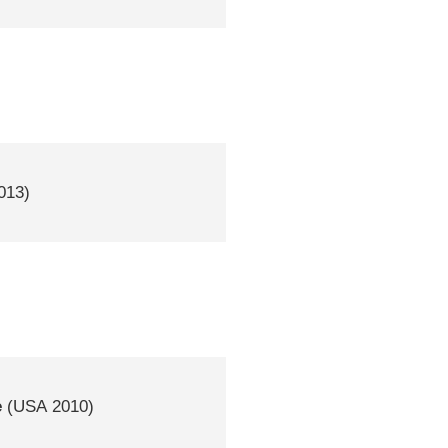
013)
e
(
USA
2010)