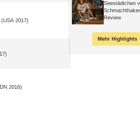
Seestädtchen v
Schmachthake
Review
(
USA
2017)
Mehr Highlights
17)
DN
2016)