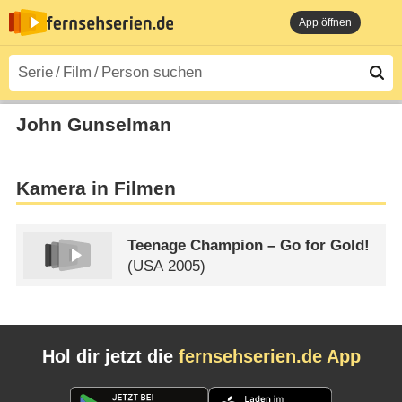
App öffnen
John Gunselman
Kamera in Filmen
Teenage Champion – Go for Gold!
(
USA
2005)
Hol dir jetzt die
fernsehserien.de App