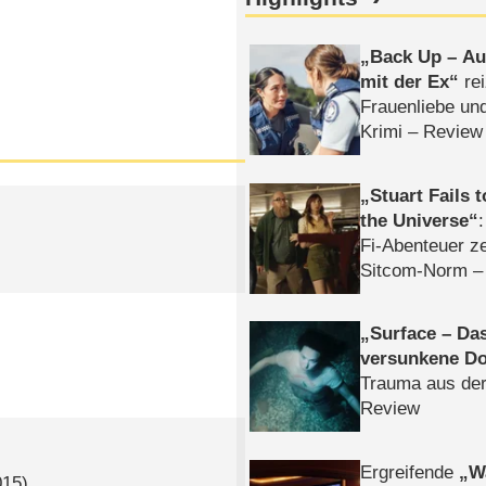
Back Up – Auf
mit der Ex
rei
Frauenliebe un
Krimi – Review
Stuart Fails 
the Universe
Fi-Abenteuer ze
Sitcom-Norm –
Surface – Da
versunkene Do
Trauma aus der
Review
Ergreifende
W
015)