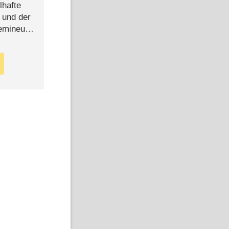
lhafte
 und der
semineuen
hen
-