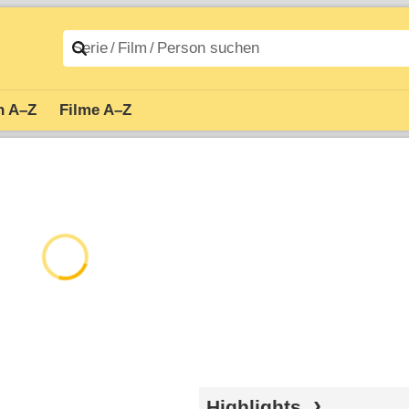
n A–Z
Filme A–Z
Highlights