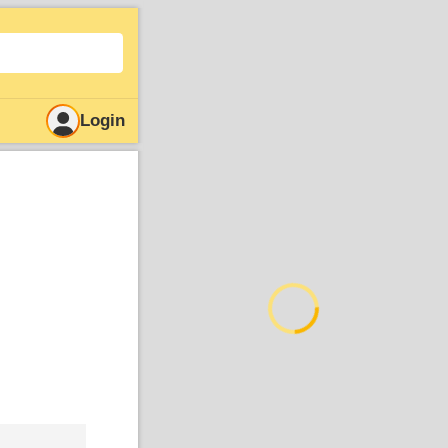
Login