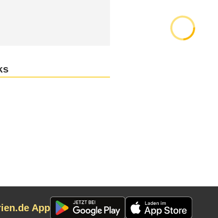
ks
rien.de App