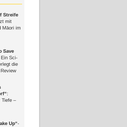
 Streife
zt mit
d Māori im
to Save
: Ein Sci-
rlegt die
 Review
s
rf
:
 Tiefe –
ake Up
-