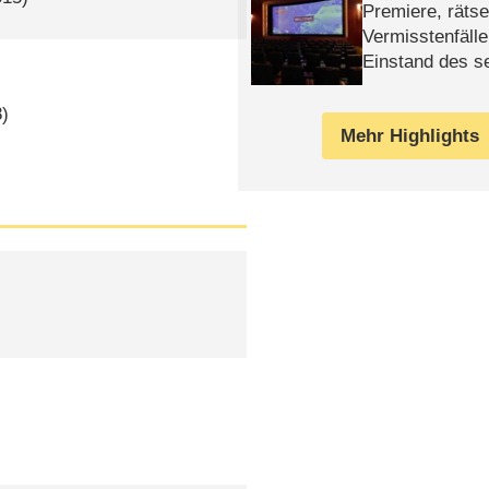
Premiere, rätse
Vermisstenfälle
Einstand des 
Tatort: Münc
Duos
8)
Mehr Highlights